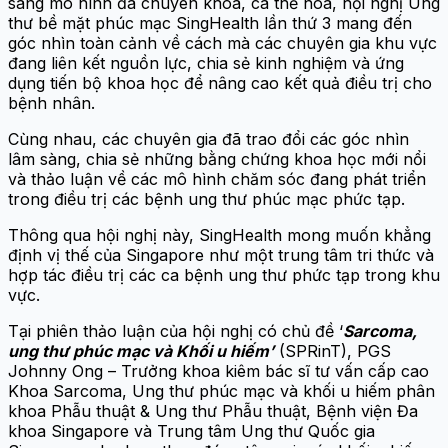
sang mô hình đa chuyên khoa, cá thể hoá, hội nghị Ung
thư bề mặt phúc mạc SingHealth lần thứ 3 mang đến
góc nhìn toàn cảnh về cách mà các chuyên gia khu vực
đang liên kết nguồn lực, chia sẻ kinh nghiệm và ứng
dụng tiến bộ khoa học để nâng cao kết quả điều trị cho
bệnh nhân.
Cùng nhau, các chuyên gia đã trao đổi các góc nhìn
lâm sàng, chia sẻ những bằng chứng khoa học mới nổi
và thảo luận về các mô hình chăm sóc đang phát triển
trong điều trị các bệnh ung thư phúc mạc phức tạp.
Thông qua hội nghị này, SingHealth mong muốn khẳng
định vị thế của Singapore như một trung tâm tri thức và
hợp tác điều trị các ca bệnh ung thư phức tạp trong khu
vực.
Tại phiên thảo luận của hội nghị có chủ đề ‘
Sarcoma,
ung thư phúc mạc và Khối u hiếm’
(SPRinT), PGS
Johnny Ong – Trưởng khoa kiêm bác sĩ tư vấn cấp cao
Khoa Sarcoma, Ung thư phúc mạc và khối u hiếm phân
khoa Phẫu thuật & Ung thư Phẫu thuật, Bệnh viện Đa
khoa Singapore và Trung tâm Ung thư Quốc gia