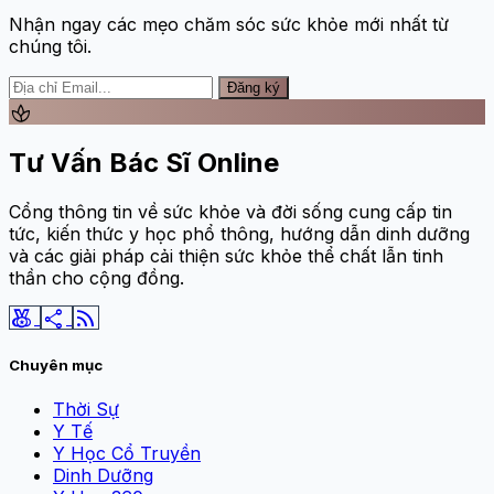
Nhận ngay các mẹo chăm sóc sức khỏe mới nhất từ
chúng tôi.
Đăng ký
spa
Tư Vấn Bác Sĩ Online
Cổng thông tin về sức khỏe và đời sống cung cấp tin
tức, kiến thức y học phổ thông, hướng dẫn dinh dưỡng
và các giải pháp cải thiện sức khỏe thể chất lẫn tinh
thần cho cộng đồng.
social_leaderboard
share
rss_feed
Chuyên mục
Thời Sự
Y Tế
Y Học Cổ Truyền
Dinh Dưỡng