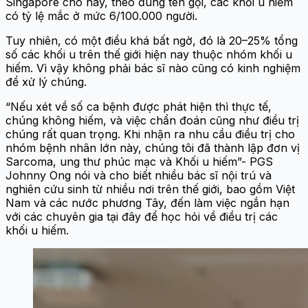
Singapore cho hay, theo đúng tên gọi, các khối u hiếm
có tỷ lệ mắc ở mức 6/100.000 người.
Tuy nhiên, có một điều khá bất ngờ, đó là 20–25% tổng
số các khối u trên thế giới hiện nay thuộc nhóm khối u
hiếm. Vì vậy không phải bác sĩ nào cũng có kinh nghiệm
để xử lý chúng.
“Nếu xét về số ca bệnh được phát hiện thì thực tế,
chúng không hiếm, và việc chẩn đoán cũng như điều trị
chúng rất quan trọng. Khi nhận ra nhu cầu điều trị cho
nhóm bệnh nhân lớn này, chúng tôi đã thành lập đơn vị
Sarcoma, ung thư phúc mạc và Khối u hiếm”- PGS
Johnny Ong nói và cho biết nhiều bác sĩ nội trú và
nghiên cứu sinh từ nhiều nơi trên thế giới, bao gồm Việt
Nam và các nước phương Tây, đến làm việc ngắn hạn
với các chuyên gia tại đây để học hỏi về điều trị các
khối u hiếm.