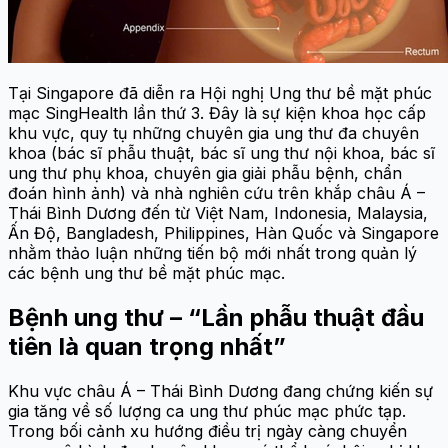
Tại Singapore đã diễn ra Hội nghị Ung thư bề mặt phúc
mạc SingHealth lần thứ 3. Đây là sự kiện khoa học cấp
khu vực, quy tụ những chuyên gia ung thư đa chuyên
khoa (bác sĩ phẫu thuật, bác sĩ ung thư nội khoa, bác sĩ
ung thư phụ khoa, chuyên gia giải phẫu bệnh, chẩn
đoán hình ảnh) và nhà nghiên cứu trên khắp châu Á –
Thái Bình Dương đến từ Việt Nam, Indonesia, Malaysia,
Ấn Độ, Bangladesh, Philippines, Hàn Quốc và Singapore
nhằm thảo luận những tiến bộ mới nhất trong quản lý
các bệnh ung thư bề mặt phúc mạc.
Bệnh ung thư – “Lần phẫu thuật đầu
tiên là quan trọng nhất”
Khu vực châu Á – Thái Bình Dương đang chứng kiến sự
gia tăng về số lượng ca ung thư phúc mạc phức tạp.
Trong bối cảnh xu hướng điều trị ngày càng chuyển