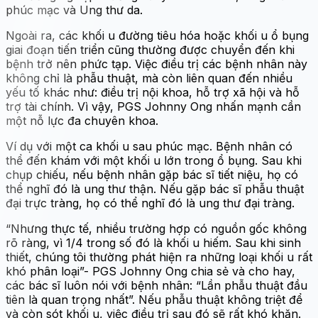
phúc mạc và Ung thư da.
Ngoài ra, các khối u đường tiêu hóa hoặc khối u ổ bụng
giai đoạn tiến triển cũng thường được chuyển đến khi
bệnh trở nên phức tạp. Việc điều trị các bệnh nhân này
không chỉ là phẫu thuật, mà còn liên quan đến nhiều
yếu tố khác như: điều trị nội khoa, hỗ trợ xã hội và hỗ
trợ tài chính. Vì vậy, PGS Johnny Ong nhấn mạnh cần
một nỗ lực đa chuyên khoa.
Ví dụ với một ca khối u sau phúc mạc. Bệnh nhân có
thể đến khám với một khối u lớn trong ổ bụng. Sau khi
chụp chiếu, nếu bệnh nhân gặp bác sĩ tiết niệu, họ có
thể nghĩ đó là ung thư thận. Nếu gặp bác sĩ phẫu thuật
đại trực tràng, họ có thể nghĩ đó là ung thư đại tràng.
“Nhưng thực tế, nhiều trường hợp có nguồn gốc không
rõ ràng, vì 1/4 trong số đó là khối u hiếm. Sau khi sinh
thiết, chúng tôi thường phát hiện ra những loại khối u rất
khó phân loại”- PGS Johnny Ong chia sẻ và cho hay,
các bác sĩ luôn nói với bệnh nhân: “Lần phẫu thuật đầu
tiên là quan trọng nhất”. Nếu phẫu thuật không triệt để
và còn sót khối u, việc điều trị sau đó sẽ rất khó khăn.