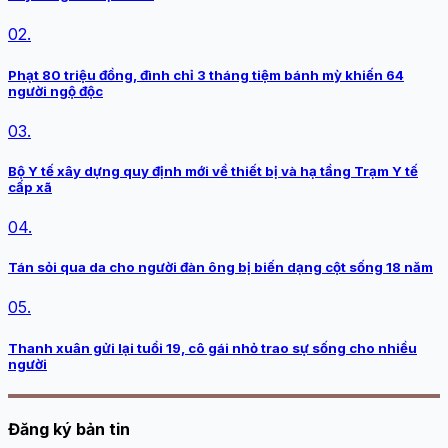
02.
Phạt 80 triệu đồng, đình chỉ 3 tháng tiệm bánh mỳ khiến 64
người ngộ độc
03.
Bộ Y tế xây dựng quy định mới về thiết bị và hạ tầng Trạm Y tế
cấp xã
04.
Tán sỏi qua da cho người đàn ông bị biến dạng cột sống 18 năm
05.
Thanh xuân gửi lại tuổi 19, cô gái nhỏ trao sự sống cho nhiều
người
Đăng ký bản tin