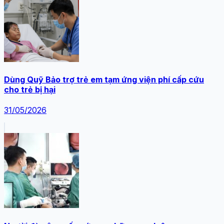
Dùng Quỹ Bảo trợ trẻ em tạm ứng viện phí cấp cứu
cho trẻ bị hại
31/05/2026