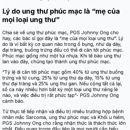
Lý do ung thư phúc mạc là “mẹ của
mọi loại ung thư”
Chia sẻ về ung thư phúc mạc, PGS Johnny Ong cho
hay, các bác sĩ gọi đây là “mẹ của mọi loại ung thư”. Lý
do là vì bất kỳ cơ quan nào trong ổ bụng, như dạ dày,
đại tràng, buồng trứng đều có thể di căn tới phúc mạc.
Phúc mạc giống như một túi nhựa. Khi tế bào ung thư
lan vào đây, chúng tạo thành ung thư phúc mạc.
“Tỷ lệ di căn tới phúc mạc gồm 40% từ ung thư buồng
trứng và tử cung, 25% từ ung thư dạ dày, 15% từ ung
thư đại tràng và 25% ung thư gan. Nếu cộng tất cả lại,
số ca này nhiều hơn bất kỳ một loại ung thư riêng lẻ
nào, và việc điều trị rất phức tạp”- PGS Johnny Ong
cảnh báo.
Từ thực tế tiếp nhận và điều trị nhiều trường hợp bệnh
nhân mắc Sarcoma, ung thư phúc mạc và Khối u hiếm,
PGS Johnny Ong cho rằng nhận thức là thách thức lớn
nhất. Điều quan trọng đầu tiên là mọi người cần hiểu