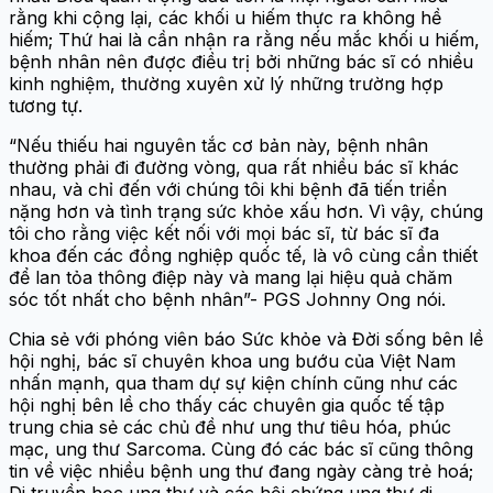
rằng khi cộng lại, các khối u hiếm thực ra không hề
hiếm; Thứ hai là cần nhận ra rằng nếu mắc khối u hiếm,
bệnh nhân nên được điều trị bởi những bác sĩ có nhiều
kinh nghiệm, thường xuyên xử lý những trường hợp
tương tự.
“Nếu thiếu hai nguyên tắc cơ bản này, bệnh nhân
thường phải đi đường vòng, qua rất nhiều bác sĩ khác
nhau, và chỉ đến với chúng tôi khi bệnh đã tiến triển
nặng hơn và tình trạng sức khỏe xấu hơn. Vì vậy, chúng
tôi cho rằng việc kết nối với mọi bác sĩ, từ bác sĩ đa
khoa đến các đồng nghiệp quốc tế, là vô cùng cần thiết
để lan tỏa thông điệp này và mang lại hiệu quả chăm
sóc tốt nhất cho bệnh nhân”- PGS Johnny Ong nói.
Chia sẻ với phóng viên báo Sức khỏe và Đời sống bên lề
hội nghị, bác sĩ chuyên khoa ung bướu của Việt Nam
nhấn mạnh, qua tham dự sự kiện chính cũng như các
hội nghị bên lề cho thấy các chuyên gia quốc tế tập
trung chia sẻ các chủ đề như ung thư tiêu hóa, phúc
mạc, ung thư Sarcoma. Cùng đó các bác sĩ cũng thông
tin về việc nhiều bệnh ung thư đang ngày càng trẻ hoá;