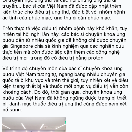
Di truyền học ung thư và các hội chứng ung thư di
truyền… bác sĩ của Việt Nam đã được cập nhật thêm
kiến thức cho điều trị ung thư, đặc biệt với nhóm bệnh
ác tính của phúc mạc, ung thư di căn phúc mạc.
Trên thực tế việc điều trị nhóm bệnh này khó khăn, tuy
nhiên tại hội nghị lần này, các bác sĩ chuyên khoa ung
bướu đến từ nhiều quốc gia đã không chỉ được chuyên
gia Singapore chia sẻ kinh nghiệm qua các nghiên cứu
thực tiễn mà còn được tiếp cận thêm các công nghệ
điều trị mới, trong đó có điều trị bằng proton.
Về trình độ chuyên môn của bác sĩ chuyên khoa ung
bướu Việt Nam tương tự, ngang bằng nhiều chuyên gia
quốc tế ở khu vực và trên thế giới, tuy nhiên xét về điều
kiện trang thiết bị và thuốc mới phục vụ điều trị vẫn còn
khoảng cách. Do đó, thời gian qua, chuyên khoa ung
bướu của Việt Nam đã không ngừng được trang bị thiết
bị, danh mục thuốc điều trị ung thư cũng được xem xét
bổ sung.