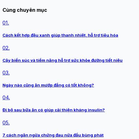
Cùng chuyên mục
01.
Cách kết hợp đậu xanh giúp thanh nhiệt, hỗ trợ tiêu hóa
02.
Cây biển súc và tiềm năng hỗ trợ sức khỏe đường tiết niệu
03.
Ngày nào cũng ăn mướp đắng có tốt không?
04.
Đi bộ sau bữa ăn có giúp cải thiện kháng insulin?
05.
7 cách ngăn ngừa chứng đau nửa đầu bùng phát