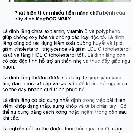
Phát hiện thêm nhiều tiềm năng chữa bệnh của
cây đinh lăng
ĐỌC NGAY
Lá đinh lăng chứa axit amin, vitamin B và polyphenol
giúp chống oxy hóa và chống các loại độc tố. Lá đinh
lăng cũng có tác dụng kiểm soát đường huyết và lipid,
giảm cholesterol, triglyceride và giảm LDL-C (cholesterol
xấu) và tăng HDL-C (cholesterol tốt). Lá đinh lăng còn
có các đặc tính hỗ trợ an thần nhẹ và thúc đẩy giấc ngủ
ngon.
Lá đinh lăng thường được sử dụng để giúp giảm bầm
tím, đau nhức cơ bắp và các vấn đề khác. Bôi ngoài da
có thể đẩy nhanh quá trình phục hồi.
Lá đinh lăng có tác dụng nhất định trong việc cải thiện
viêm khớp dạng thấp, sưng khớp và tê bì chân tay . Có
thể sử dụng bằng cách xông hoặc ngâm trong cồn sau
khi sắc.
Lá nghiền nát có thể được dùng bôi ngoài da để giảm