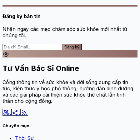
Đăng ký bản tin
Nhận ngay các mẹo chăm sóc sức khỏe mới nhất từ
chúng tôi.
Đăng ký
spa
Tư Vấn Bác Sĩ Online
Cổng thông tin về sức khỏe và đời sống cung cấp tin
tức, kiến thức y học phổ thông, hướng dẫn dinh dưỡng
và các giải pháp cải thiện sức khỏe thể chất lẫn tinh
thần cho cộng đồng.
social_leaderboard
share
rss_feed
Chuyên mục
Thời Sự