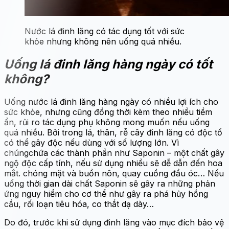
Nước lá đinh lăng có tác dụng tốt với sức
khỏe nhưng không nên uống quá nhiều.
Uống lá đinh lăng hàng ngày có tốt
không?
Uống nước lá đinh lăng hàng ngày có nhiều lợi ích cho
sức khỏe, nhưng cũng đồng thời kèm theo nhiều tiềm
ẩn, rủi ro tác dụng phụ không mong muốn nếu uống
quá nhiều. Bởi trong lá, thân, rễ cây đinh lăng có độc tố
có thể gây độc nếu dùng với số lượng lớn. Vì
chúngchứa các thành phần như Saponin – một chất gây
ngộ độc cấp tính, nếu sử dụng nhiều sẽ dễ dẫn đến hoa
mắt. chóng mặt và buồn nôn, quay cuồng đầu óc… Nếu
uống thời gian dài chất Saponin sẽ gây ra những phản
ứng nguy hiểm cho cơ thể như gây ra phá hủy hồng
cầu, rối loạn tiêu hóa, co thắt dạ dày…
Do đó, trước khi sử dụng đinh lăng vào mục đích bảo vệ