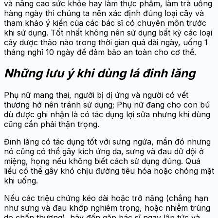
và nâng cao sức khỏe hay làm thực phẩm, làm trà uống
hàng ngày thì chúng ta nên xác định đúng loại cây và
tham khảo ý kiến của các bác sĩ có chuyên môn trước
khi sử dụng. Tốt nhất không nên sử dụng bất kỳ các loại
cây dược thảo nào trong thời gian quá dài ngày, uống 1
tháng nghỉ 10 ngày để đảm bảo an toàn cho cơ thể.
Những lưu ý khi dùng lá đinh lăng
Phụ nữ mang thai, người bị dị ứng và người có vết
thương hở nên tránh sử dụng; Phụ nữ đang cho con bú
dù được ghi nhận là có tác dụng lợi sữa nhưng khi dùng
cũng cần phải thận trọng.
Đinh lăng có tác dụng tốt với sưng ngứa, mẩn đó nhưng
nó cũng có thể gây kích ứng da, sưng và đau dữ dội ở
miệng, họng nếu không biết cách sử dụng đúng. Quá
liều có thể gây khó chịu đường tiêu hóa hoặc chóng mặt
khi uống.
Nếu các triệu chứng kéo dài hoặc trở nặng (chẳng hạn
như sưng và đau khớp nghiêm trọng, hoặc nhiễm trùng
do chấn thương), hãy đến gặp bác sĩ ngay lập tức và