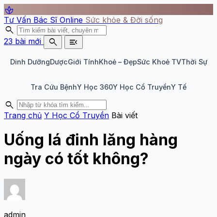
spa
Tư Vấn Bác Sĩ Online
Sức khỏe & Đời sống
search
search
menu_open
23 bài mới
Dinh Dưỡng
Dược
Giới Tính
Khoẻ – Đẹp
Sức Khoẻ TV
Thời Sự
Tra Cứu Bệnh
Y Học 360
Y Học Cổ Truyền
Y Tế
search
Trang chủ
Y Học Cổ Truyền
Bài viết
Uống lá đinh lăng hàng
ngày có tốt không?
admin