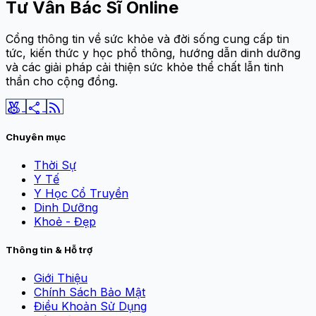
Tư Vấn Bác Sĩ Online
Cổng thông tin về sức khỏe và đời sống cung cấp tin
tức, kiến thức y học phổ thông, hướng dẫn dinh dưỡng
và các giải pháp cải thiện sức khỏe thể chất lẫn tinh
thần cho cộng đồng.
social_leaderboard
share
rss_feed
Chuyên mục
Thời Sự
Y Tế
Y Học Cổ Truyền
Dinh Dưỡng
Khoẻ - Đẹp
Thông tin & Hỗ trợ
Giới Thiệu
Chính Sách Bảo Mật
Điều Khoản Sử Dụng