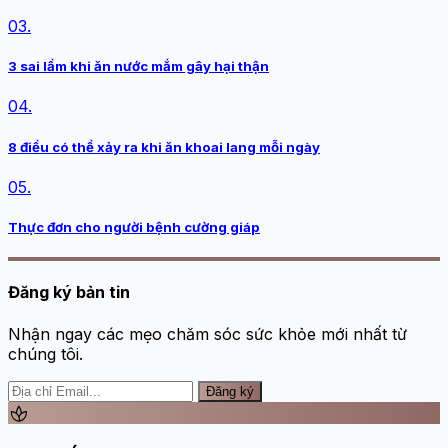
03.
3 sai lầm khi ăn nước mắm gây hại thận
04.
8 điều có thể xảy ra khi ăn khoai lang mỗi ngày
05.
Thực đơn cho người bệnh cường giáp
Đăng ký bản tin
Nhận ngay các mẹo chăm sóc sức khỏe mới nhất từ
chúng tôi.
Đăng ký
spa