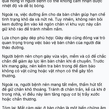
quá nóng vì người bệnh có thể không cảm nhận được
nhiệt độ và dễ bị bỏng.
Ngoài ra, việc dưỡng ẩm cho da bàn chân giúp hạn chế
tình trạng khô da và nứt nẻ. Tuy nhiên, không nên bôi
kem dưỡng ẩm vào kẽ ngón chân vì khu vực này cần
giữ khô ráo để tránh nhiễm nấm.
Lựa chọn giày dép phù hợp: Giày dép cũng đóng vai trò
quan trọng trong việc bảo vệ bàn chân của người đái
tháo đường.
Người bệnh nên chọn giày vừa vặn, mềm và có đế chắc
chắn để giảm áp lực lên bàn chân khi di chuyển. Trước
khi mang giày, nên kiểm tra bên trong để đảm bảo
không có vật cứng hoặc vật nhọn có thể gây tổn
thương.
Ngoài ra, người bệnh nên mang tất mềm, thấm hút tốt
để giữ chân khô thoáng. Tránh đi chân trần, kể cả khi ở
trong nhà, vì điều này làm tăng nguy cơ bị trầy xước
hoặc chấn thương.
Tóm lại: Mất cảm giác ở bàn chân là một biến chứng âm