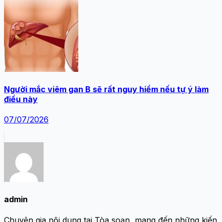
Người mắc viêm gan B sẽ rất nguy hiểm nếu tự ý làm
điều này
07/07/2026
admin
Chuyên gia nội dung tại Tòa soạn, mang đến những kiến