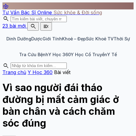
spa
Tư Vấn Bác Sĩ Online
Sức khỏe & Đời sống
search
search
menu_open
23 bài mới
Dinh Dưỡng
Dược
Giới Tính
Khoẻ – Đẹp
Sức Khoẻ TV
Thời Sự
Tra Cứu Bệnh
Y Học 360
Y Học Cổ Truyền
Y Tế
search
Trang chủ
Y Học 360
Bài viết
Vì sao người đái tháo
đường bị mất cảm giác ở
bàn chân và cách chăm
sóc đúng