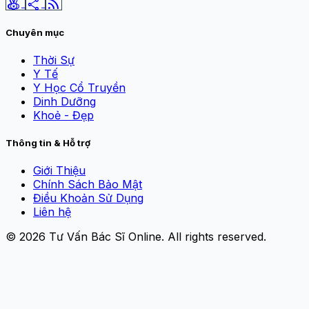
social_leaderboard
share
rss_feed
Chuyên mục
Thời Sự
Y Tế
Y Học Cổ Truyền
Dinh Dưỡng
Khoẻ - Đẹp
Thông tin & Hỗ trợ
Giới Thiệu
Chính Sách Bảo Mật
Điều Khoản Sử Dụng
Liên hệ
© 2026
Tư Vấn Bác Sĩ Online
. All rights reserved.