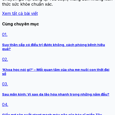
thức sức khỏe chuẩn xác.
Xem tất cả bài viết
Cùng chuyên mục
01.
Suy thận cấp có điều trị được không, cách phòng bệnh hiệu
quả?
02.
‘Khoa học nói gì?’ – Mối quan tâm của cha mẹ nuôi con thời đại
số
03.
Sau mãn kinh: Vì sao da lão hóa nhanh trong những năm đầu?
04.
Giấc mơ sản xuất stent mạch máu não của bác sĩ miền Tây