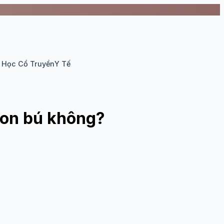
 Học Cổ Truyền
Y Tế
con bú không?