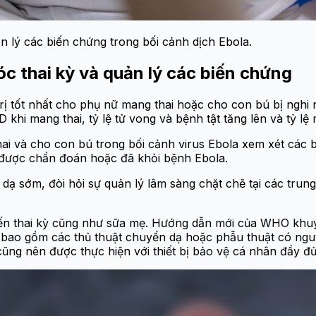
 lý các biến chứng trong bối cảnh dịch Ebola.
c thai kỳ và quản lý các biến chứng
rị tốt nhất cho phụ nữ mang thai hoặc cho con bú bị nghi
hi mang thai, tỷ lệ tử vong và bệnh tật tăng lên và tỷ lệ 
 và cho con bú trong bối cảnh virus Ebola xem xét các 
, được chẩn đoán hoặc đã khỏi bệnh Ebola.
dạ sớm, đòi hỏi sự quản lý lâm sàng chặt chẽ tại các trung
n đến thai kỳ cũng như sữa mẹ. Hướng dẫn mới của WHO khu
 bao gồm các thủ thuật chuyển dạ hoặc phẫu thuật có ngu
cũng nên được thực hiện với thiết bị bảo vệ cá nhân đầy đủ