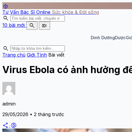
spa
Tư Vấn Bác Sĩ Online
Sức khỏe & Đời sống
search
search
menu_open
10 bài mới
Dinh Dưỡng
Dược
Giớ
search
Trang chủ
Giới Tính
Bài viết
Virus Ebola có ảnh hưởng đ
admin
29/05/2026 • 2 tháng trước
share
alternate_email