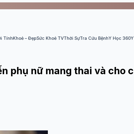
i Tính
Khoẻ – Đẹp
Sức Khoẻ TV
Thời Sự
Tra Cứu Bệnh
Y Học 360
Y
ến phụ nữ mang thai và cho 