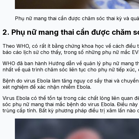
Phụ nữ mang thai cần được chăm sóc thai kỳ và quản
2. Phụ nữ mang thai cần được chăm só
Theo WHO, có rất ít bằng chứng khoa học về cách điều t
báo cáo lịch sử cho thấy, trong số những phụ nữ mắc EVD k
WHO đã ban hành Hướng dẫn về quản lý phụ nữ mang thai
nhất về quá trình chăm sóc liên tục cho phụ nữ tiếp xúc
Bệnh do virus Ebola làm tăng nguy cơ sẩy thai và chuyển 
xét nghiệm để xác nhận nhiễm Ebola.
Virus Ebola có thể tồn tại trong các chất lỏng liên qua
sóc phụ nữ mang thai mắc bệnh do virus Ebola. Điều này
trùng cấp tính. Bất kỳ phương pháp điều trị xâm lấn nào 