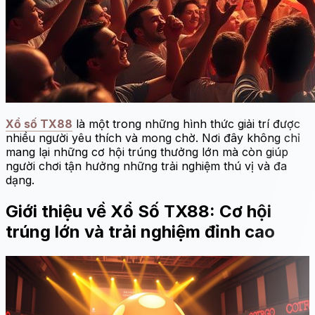
Xổ số TX88
là một trong những hình thức giải trí được
nhiều người yêu thích và mong chờ. Nơi đây không chỉ
mang lại những cơ hội trúng thưởng lớn mà còn giúp
người chơi tận hưởng những trải nghiệm thú vị và đa
dạng.
Giới thiệu về Xổ Số TX88: Cơ hội
trúng lớn và trải nghiệm đỉnh cao