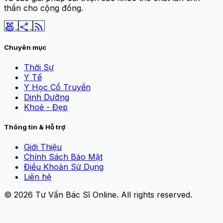
thần cho cộng đồng.
social_leaderboard
share
rss_feed
Chuyên mục
Thời Sự
Y Tế
Y Học Cổ Truyền
Dinh Dưỡng
Khoẻ - Đẹp
Thông tin & Hỗ trợ
Giới Thiệu
Chính Sách Bảo Mật
Điều Khoản Sử Dụng
Liên hệ
© 2026
Tư Vấn Bác Sĩ Online
. All rights reserved.