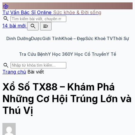
spa
Tư Vấn Bác Sĩ Online
Sức khỏe & Đời sống
search
search
menu_open
14 bài mới
Dinh Dưỡng
Dược
Giới Tính
Khoẻ – Đẹp
Sức Khoẻ TV
Thời Sự
Tra Cứu Bệnh
Y Học 360
Y Học Cổ Truyền
Y Tế
search
Trang chủ
Bài viết
Xổ Số TX88 – Khám Phá
Những Cơ Hội Trúng Lớn và
Thú Vị