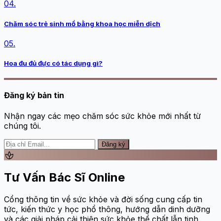
04.
Chăm sóc trẻ sinh mổ bằng khoa học miễn dịch
05.
Hoa đu đủ đực có tác dụng gì?
Đăng ký bản tin
Nhận ngay các mẹo chăm sóc sức khỏe mới nhất từ
chúng tôi.
Đăng ký
spa
Tư Vấn Bác Sĩ Online
Cổng thông tin về sức khỏe và đời sống cung cấp tin
tức, kiến thức y học phổ thông, hướng dẫn dinh dưỡng
và các giải pháp cải thiện sức khỏe thể chất lẫn tinh