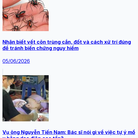
Nhận biết vết côn trùng cắn, đốt và cách xử trí đúng
để tránh biến chứng nguy hiểm
05/06/2026
Vụ ông Nguyễn Tiến Nam: Bác sĩ nói gì về việc tự ý mổ