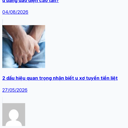
u bằng dao điện cao tần?
04/08/2026
2 dấu hiệu quan trọng nhận biết u xơ tuyến tiền liệt
27/05/2026