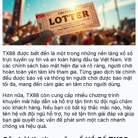
TX88 được biết đến là một trong những nền tảng xổ số
trực tuyến uy tín và an toàn hàng đầu tại Việt Nam. Với
các chính sách bảo mật hiện đại và rõ ràng, người chơi
hoàn toàn yên tâm khi tham gia. Từng giao dịch tài chính
đều được bảo vệ và thông tin người chơi được bảo mật
tối đa, mang đến cảm giác an tâm cho người dùng.
Hơn nữa, TX88 còn cung cấp nhiều chương trình
khuyến mãi hấp dẫn và hỗ trợ tận tình từ đội ngũ chăm
sóc khách hàng. Nếu bạn có bất kỳ thắc mắc nào, hãy
liên hệ với đội ngũ hỗ trợ, họ sẽ tận tình giải đáp và giúp
bạn giải quyết các vấn đề phát sinh một cách nhanh
chóng và hiệu quả.