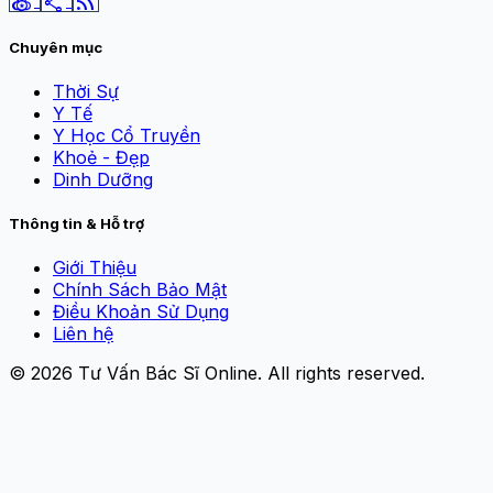
social_leaderboard
share
rss_feed
Chuyên mục
Thời Sự
Y Tế
Y Học Cổ Truyền
Khoẻ - Đẹp
Dinh Dưỡng
Thông tin & Hỗ trợ
Giới Thiệu
Chính Sách Bảo Mật
Điều Khoản Sử Dụng
Liên hệ
© 2026
Tư Vấn Bác Sĩ Online
. All rights reserved.