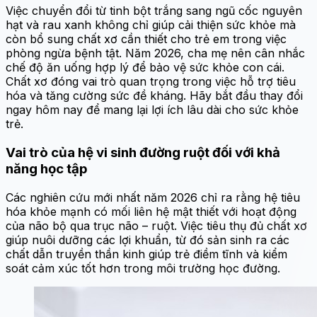
Việc chuyển đổi từ tinh bột trắng sang ngũ cốc nguyên
hạt và rau xanh không chỉ giúp cải thiện sức khỏe mà
còn bổ sung chất xơ cần thiết cho trẻ em trong việc
phòng ngừa bệnh tật. Năm 2026, cha mẹ nên cân nhắc
chế độ ăn uống hợp lý để bảo vệ sức khỏe con cái.
Chất xơ đóng vai trò quan trọng trong việc hỗ trợ tiêu
hóa và tăng cường sức đề kháng. Hãy bắt đầu thay đổi
ngay hôm nay để mang lại lợi ích lâu dài cho sức khỏe
trẻ.
Vai trò của hệ vi sinh đường ruột đối với khả
năng học tập
Các nghiên cứu mới nhất năm 2026 chỉ ra rằng hệ tiêu
hóa khỏe mạnh có mối liên hệ mật thiết với hoạt động
của não bộ qua trục não – ruột. Việc tiêu thụ đủ chất xơ
giúp nuôi dưỡng các lợi khuẩn, từ đó sản sinh ra các
chất dẫn truyền thần kinh giúp trẻ điềm tĩnh và kiểm
soát cảm xúc tốt hơn trong môi trường học đường.