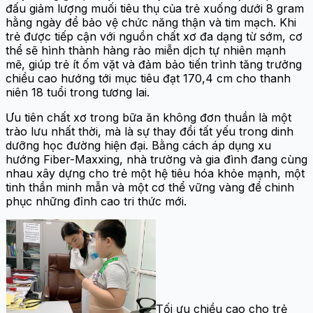
đấu giảm lượng muối tiêu thụ của trẻ xuống dưới 8 gram
hằng ngày để bảo vệ chức năng thận và tim mạch. Khi
trẻ được tiếp cận với nguồn chất xơ đa dạng từ sớm, cơ
thể sẽ hình thành hàng rào miễn dịch tự nhiên mạnh
mẽ, giúp trẻ ít ốm vặt và đảm bảo tiến trình tăng trưởng
chiều cao hướng tới mục tiêu đạt 170,4 cm cho thanh
niên 18 tuổi trong tương lai.
Ưu tiên chất xơ trong bữa ăn không đơn thuần là một
trào lưu nhất thời, mà là sự thay đổi tất yếu trong dinh
dưỡng học đường hiện đại. Bằng cách áp dụng xu
hướng Fiber-Maxxing, nhà trường và gia đình đang cùng
nhau xây dựng cho trẻ một hệ tiêu hóa khỏe mạnh, một
tinh thần minh mẫn và một cơ thể vững vàng để chinh
phục những đỉnh cao tri thức mới.
Tối ưu chiều cao cho trẻ