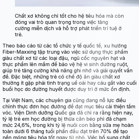
Chất xơ không chỉ tốt cho hệ tiêu hóa mà còn
đóng vai trò quan trọng trong việc tăng
cường miễn dịch và hỗ trợ phát triển trí tuệ ở
trẻ.
Theo báo cáo từ các tổ chức y tế quốc tế, xu hướng
Fiber-Maxxing tập trung vào việc sử dụng thực phẩm
giàu chất xơ từ các loại đậu, ngũ cốc nguyên hạt và
thực phẩm lên mầm để bảo vệ hệ vi sinh đường ruột,
giúp trẻ tăng cường khả năng ghi nhớ và giải quyết vấn
đề. Đặc biệt, những trẻ có chế độ ăn giàu chất xơ
thường ít gặp phải tình trạng uể oải hay cáu gắt vào cuối
buổi học do đường huyết được duy trì ở mức ổn định.
Tại Việt Nam, các chuyên gia cũng đang nỗ lực điều
chỉnh thực đơn học đường để đạt mục tiêu cải thiện tầm
vóc. Viện Dinh dưỡng Quốc gia đã chỉ ra rằng hiện nay,
tỷ lệ trẻ em học đường bị thừa cân béo phì đã chạm
mức 24,6%, trong khi tỷ lệ nuôi con bằng sữa mẹ hoàn
toàn dưới 6 tháng tuổi phấn đấu đạt trên 70% để tạo
nền móng tiêu hóa tốt ngay từ nhỏ. Việc bổ sung chất