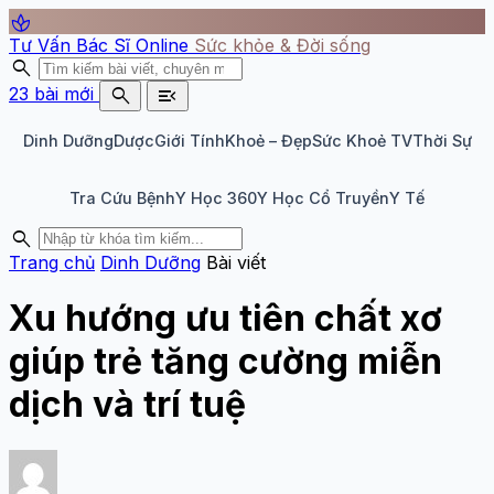
spa
Tư Vấn Bác Sĩ Online
Sức khỏe & Đời sống
search
search
menu_open
23 bài mới
Dinh Dưỡng
Dược
Giới Tính
Khoẻ – Đẹp
Sức Khoẻ TV
Thời Sự
Tra Cứu Bệnh
Y Học 360
Y Học Cổ Truyền
Y Tế
search
Trang chủ
Dinh Dưỡng
Bài viết
Xu hướng ưu tiên chất xơ
giúp trẻ tăng cường miễn
dịch và trí tuệ