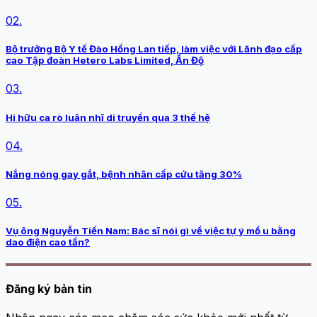
02.
Bộ trưởng Bộ Y tế Đào Hồng Lan tiếp, làm việc với Lãnh đạo cấp
cao Tập đoàn Hetero Labs Limited, Ấn Độ
03.
Hi hữu ca rò luân nhĩ di truyền qua 3 thế hệ
04.
Nắng nóng gay gắt, bệnh nhân cấp cứu tăng 30%
05.
Vụ ông Nguyễn Tiến Nam: Bác sĩ nói gì về việc tự ý mổ u bằng
dao điện cao tần?
Đăng ký bản tin