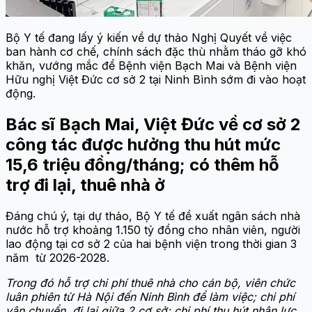
Bộ Y tế đang lấy ý kiến về dự thảo Nghị Quyết về việc
ban hành cơ chế, chính sách đặc thù nhằm tháo gỡ khó
khăn, vướng mắc để Bệnh viện Bạch Mai và Bệnh viện
Hữu nghị Việt Đức cơ sở 2 tại Ninh Bình sớm đi vào hoạt
động.
Bác sĩ Bạch Mai, Việt Đức về cơ sở 2
công tác được hưởng thu hút mức
15,6 triệu đồng/tháng; có thêm hỗ
trợ đi lại, thuê nhà ở
Đáng chú ý, tại dự thảo, Bộ Y tế đề xuất ngân sách nhà
nước hỗ trợ khoảng 1.150 tỷ đồng cho nhân viên, người
lao động tại cơ sở 2 của hai bệnh viện trong thời gian 3
năm từ 2026-2028.
Trong đó hỗ trợ chi phí thuê nhà cho cán bộ, viên chức
luân phiên từ Hà Nội đến Ninh Bình để làm việc; chi phí
vận chuyển, đi lại giữa 2 cơ sở; chi phí thu hút nhân lực