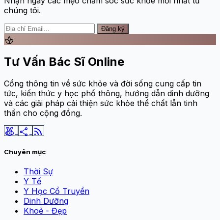
Nhận ngay các mẹo chăm sóc sức khỏe mới nhất từ
chúng tôi.
Đăng ký
spa
Tư Vấn Bác Sĩ Online
Cổng thông tin về sức khỏe và đời sống cung cấp tin
tức, kiến thức y học phổ thông, hướng dẫn dinh dưỡng
và các giải pháp cải thiện sức khỏe thể chất lẫn tinh
thần cho cộng đồng.
social_leaderboard
share
rss_feed
Chuyên mục
Thời Sự
Y Tế
Y Học Cổ Truyền
Dinh Dưỡng
Khoẻ - Đẹp