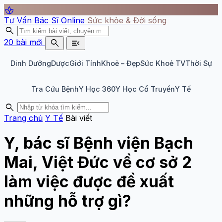
spa
Tư Vấn Bác Sĩ Online
Sức khỏe & Đời sống
search
search
menu_open
20 bài mới
Dinh Dưỡng
Dược
Giới Tính
Khoẻ – Đẹp
Sức Khoẻ TV
Thời Sự
Tra Cứu Bệnh
Y Học 360
Y Học Cổ Truyền
Y Tế
search
Trang chủ
Y Tế
Bài viết
Y, bác sĩ Bệnh viện Bạch
Mai, Việt Đức về cơ sở 2
làm việc được đề xuất
những hỗ trợ gì?