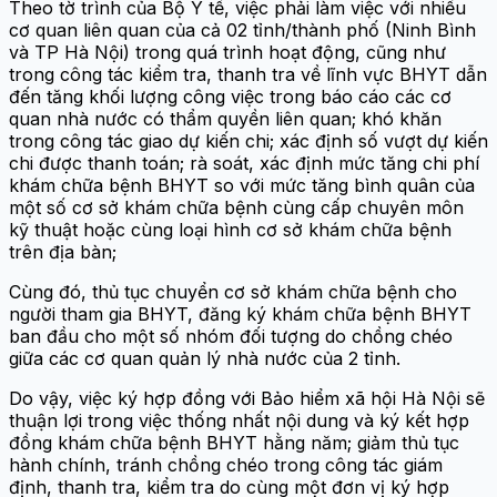
Theo tờ trình của Bộ Y tế, việc phải làm việc với nhiều
cơ quan liên quan của cả 02 tỉnh/thành phố (Ninh Bình
và TP Hà Nội) trong quá trình hoạt động, cũng như
trong công tác kiểm tra, thanh tra về lĩnh vực BHYT dẫn
đến tăng khối lượng công việc trong báo cáo các cơ
quan nhà nước có thẩm quyền liên quan; khó khăn
trong công tác giao dự kiến chi; xác định số vượt dự kiến
chi được thanh toán; rà soát, xác định mức tăng chi phí
khám chữa bệnh BHYT so với mức tăng bình quân của
một số cơ sở khám chữa bệnh cùng cấp chuyên môn
kỹ thuật hoặc cùng loại hình cơ sở khám chữa bệnh
trên địa bàn;
Cùng đó, thủ tục chuyển cơ sở khám chữa bệnh cho
người tham gia BHYT, đăng ký khám chữa bệnh BHYT
ban đầu cho một số nhóm đối tượng do chồng chéo
giữa các cơ quan quản lý nhà nước của 2 tỉnh.
Do vậy, việc ký hợp đồng với Bảo hiểm xã hội Hà Nội sẽ
thuận lợi trong việc thống nhất nội dung và ký kết hợp
đồng khám chữa bệnh BHYT hằng năm; giảm thủ tục
hành chính, tránh chồng chéo trong công tác giám
định, thanh tra, kiểm tra do cùng một đơn vị ký hợp