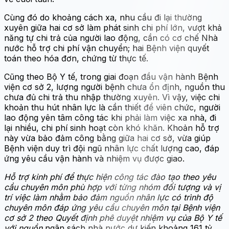
Cùng đó do khoảng cách xa, nhu cầu đi lại thường
xuyên giữa hai cơ sở làm phát sinh chi phí lớn, vượt khả
năng tự chi trả của người lao động, cần có cơ chế Nhà
nước hỗ trợ chi phí vận chuyển; hai Bệnh viện quyết
toán theo hóa đơn, chứng từ thực tế.
Cũng theo Bộ Y tế, trong giai đoạn đầu vận hành Bệnh
viện cơ sở 2, lượng người bệnh chưa ổn định, nguồn thu
chưa đủ chi trả thu nhập thường xuyên. Vì vậy, việc chi
khoản thu hút nhân lực là cần thiết để viên chức, người
lao động yên tâm công tác khi phải làm việc xa nhà, đi
lại nhiều, chi phí sinh hoạt còn khó khăn. Khoản hỗ trợ
này vừa bảo đảm công bằng giữa hai cơ sở, vừa giúp
Bệnh viện duy trì đội ngũ nhân lực chất lượng cao, đáp
ứng yêu cầu vận hành và nhiệm vụ được giao.
Hỗ trợ kinh phí để thực hiện công tác đào tạo theo yêu
cầu chuyên môn phù hợp với từng nhóm đối tượng và vị
trí việc làm nhằm bảo đảm nguồn nhân lực có trình độ
chuyên môn đáp ứng yêu cầu chuyên môn tại Bệnh viện
cơ sở 2 theo Quyết định phê duyệt nhiệm vụ của Bộ Y tế
với nguồn
ngân sách nhà nước dự kiến khoảng 161 tỷ