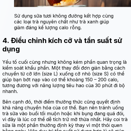
Sử dụng sữa tươi không đường kết hợp cùng
các loại trà nguyên chất như trà xanh giúp
giảm đáng kể lượng calo rỗng.
4. Điều chỉnh kích cỡ và tần suất sử
dụng
Yếu tố cuối cùng nhưng không kém phần quan trọng là
kiểm soát khẩu phần. Một thay đổi đơn giản bằng cách
chuyển từ cỡ lớn (size L) xuống cỡ nhỏ (size S) có thể
giúp bạn bớt nạp vào cơ thể khoảng 150 – 200 calo,
tương đương với năng lượng tiêu hao của 30 phút đi bộ
nhanh.
Bên cạnh đó, thời điểm thưởng thức cũng quyết định
khả năng chuyển hóa của cơ thể. Bạn nên tránh uống
trà sữa vào buổi tối muộn hoặc khi bụng đang quá đói,
vì đây là lúc cơ thể dễ tích trữ mỡ thừa nhất. Hãy coi trà
sữa là một phần thưởng định kỳ thay vì một thói quen
hằng ngày. Việc duy trì tần suất sử dụng hợp lý sẽ giúp