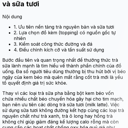
và sữa tươi
Nội dung
1. Ưu tiên nền tảng trà nguyên bản và sữa tươi
2. Lựa chọn đồ kèm (topping) có nguồn gốc tự
nhiên
3. Kiểm soát công thức đường và đá
4. Điều chỉnh kích cỡ và tần suất sử dụng
Bước đầu tiên và quan trọng nhất để thưởng thức trà
sữa lành mạnh là tìm hiểu về thành phần chính của đồ
uống. Đa số người tiêu dùng thường bị thu hút bởi vị béo
ngậy của kem béo mà quên mất rằng cốt trà mới là yếu
tố quyết định giá trị sức khỏe.
Thay vì các loại trà sữa pha bằng bột kem béo vốn
chứa nhiều chất béo chuyển hóa gây hại cho tim mạch,
bạn nên ưu tiên các dòng trà sữa tươi (milk latte). Việc
sử dụng sữa tươi không đường kết hợp cùng các loại trà
nguyên chất như trà xanh, trà ô long hay hồng trà
không chỉ giúp giảm đáng kể lượng calo rỗng mà còn
cung cấp các hoạt chất chống oxy hóa quý giá như