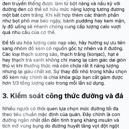
đen truyền thống được làm từ bột năng và nấu kỹ với
đường đen có thể sở hữu mức năng lượng tương đương
một bát cơm trắng. Khi kết hợp thêm các thành phần
như bọt phô mai béo ngậy, bánh pudding hay kem mặn,
ly đồ uống sẽ nhanh chóng cung cấp lượng calo vượt
quá nhu cầu của cơ thể.
Để tối ưu hóa lượng calo nạp vào, hãy hướng sự ưu tiên
sang nhóm đồ kèm có nguồn gốc tự nhiên và ít đường.
Các loại thạch sương sáo, thạch trắng (konjac), hạt é
hay thạch trà xanh không chỉ mang lại cảm giác dai giòn
thú vị khi thưởng thức mà còn chứa rất ít năng lượng
nhưng lại giàu chất xơ. Sự thay đổi nhỏ trong khâu chọn
đồ kèm này chính là chìa khóa giúp bạn cắt giảm được
hơn 1/3 tổng lượng calo trong mỗi lần sử dụng.
3. Kiểm soát công thức đường và đá
Nhiều người có thói quen lựa chọn mức đường tối đa
theo tiêu chuẩn mặc định của quán. Đây chính là con
đường ngắn nhất dẫn đến tình trạng kháng insulin và
tích mỡ vùng bụng do đường huyết tăng vọt đột ngột