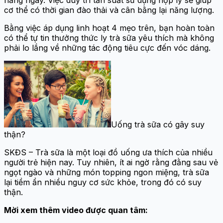
cơ thể có thời gian đào thải và cân bằng lại năng lượng.
Bằng việc áp dụng linh hoạt 4 mẹo trên, bạn hoàn toàn
có thể tự tin thưởng thức ly trà sữa yêu thích mà không
phải lo lắng về những tác động tiêu cực đến vóc dáng.
Uống trà sữa có gây suy
thận?
SKĐS – Trà sữa là một loại đồ uống ưa thích của nhiều
người trẻ hiện nay. Tuy nhiên, ít ai ngờ rằng đằng sau vẻ
ngọt ngào và những món topping ngon miệng, trà sữa
lại tiềm ẩn nhiều nguy cơ sức khỏe, trong đó có suy
thận.
Mời xem thêm video được quan tâm: