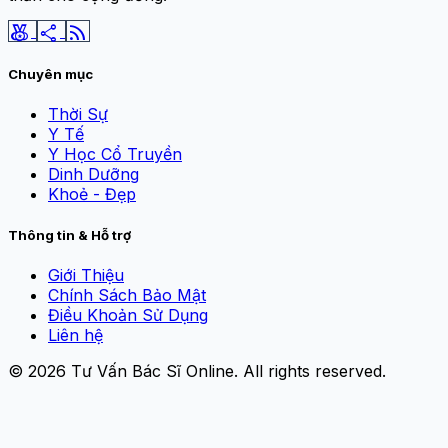
social_leaderboard
share
rss_feed
Chuyên mục
Thời Sự
Y Tế
Y Học Cổ Truyền
Dinh Dưỡng
Khoẻ - Đẹp
Thông tin & Hỗ trợ
Giới Thiệu
Chính Sách Bảo Mật
Điều Khoản Sử Dụng
Liên hệ
© 2026
Tư Vấn Bác Sĩ Online
. All rights reserved.