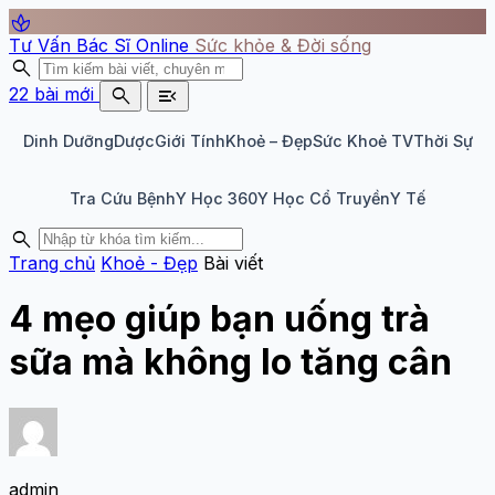
spa
Tư Vấn Bác Sĩ Online
Sức khỏe & Đời sống
search
search
menu_open
22 bài mới
Dinh Dưỡng
Dược
Giới Tính
Khoẻ – Đẹp
Sức Khoẻ TV
Thời Sự
Tra Cứu Bệnh
Y Học 360
Y Học Cổ Truyền
Y Tế
search
Trang chủ
Khoẻ - Đẹp
Bài viết
4 mẹo giúp bạn uống trà
sữa mà không lo tăng cân
admin