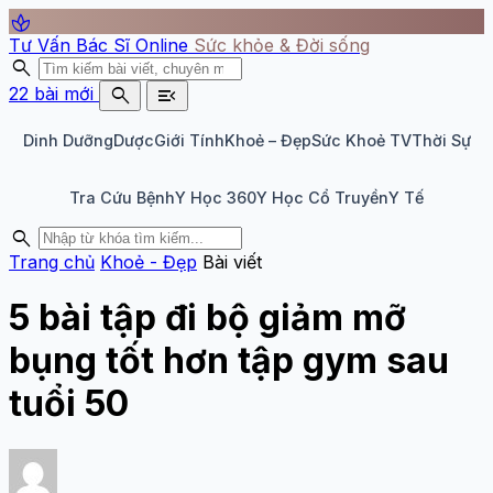
spa
Tư Vấn Bác Sĩ Online
Sức khỏe & Đời sống
search
search
menu_open
22 bài mới
Dinh Dưỡng
Dược
Giới Tính
Khoẻ – Đẹp
Sức Khoẻ TV
Thời Sự
Tra Cứu Bệnh
Y Học 360
Y Học Cổ Truyền
Y Tế
search
Trang chủ
Khoẻ - Đẹp
Bài viết
5 bài tập đi bộ giảm mỡ
bụng tốt hơn tập gym sau
tuổi 50