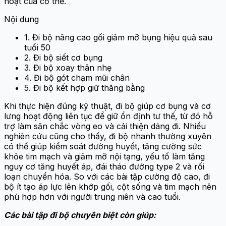
hoạt của cơ thể.
Nội dung
1. Đi bộ nâng cao gối giảm mỡ bụng hiệu quả sau
tuổi 50
2. Đi bộ siết cơ bụng
3. Đi bộ xoay thân nhẹ
4. Đi bộ gót chạm mũi chân
5. Đi bộ kết hợp giữ thăng bằng
Khi thực hiện đúng kỹ thuật, đi bộ giúp cơ bụng và cơ
lưng hoạt động liên tục để giữ ổn định tư thế, từ đó hỗ
trợ làm săn chắc vòng eo và cải thiện dáng đi. Nhiều
nghiên cứu cũng cho thấy, đi bộ nhanh thường xuyên
có thể giúp kiểm soát đường huyết, tăng cường sức
khỏe tim mạch và giảm mỡ nội tạng, yếu tố làm tăng
nguy cơ tăng huyết áp, đái tháo đường type 2 và rối
loạn chuyển hóa. So với các bài tập cường độ cao, đi
bộ ít tạo áp lực lên khớp gối, cột sống và tim mạch nên
phù hợp hơn với người trung niên và cao tuổi.
Các bài tập đi bộ chuyên biệt còn giúp: