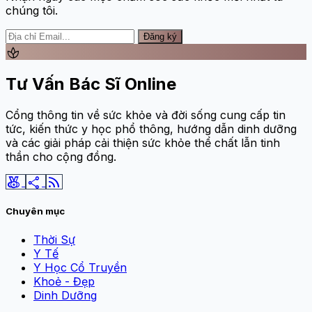
chúng tôi.
Đăng ký
spa
Tư Vấn Bác Sĩ Online
Cổng thông tin về sức khỏe và đời sống cung cấp tin
tức, kiến thức y học phổ thông, hướng dẫn dinh dưỡng
và các giải pháp cải thiện sức khỏe thể chất lẫn tinh
thần cho cộng đồng.
social_leaderboard
share
rss_feed
Chuyên mục
Thời Sự
Y Tế
Y Học Cổ Truyền
Khoẻ - Đẹp
Dinh Dưỡng