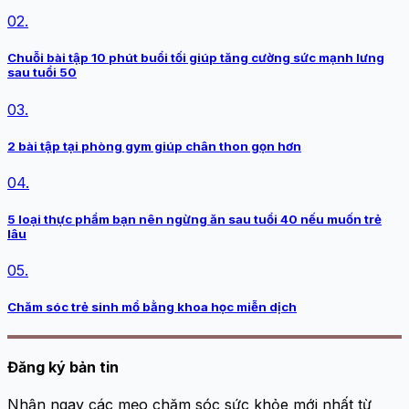
02.
Chuỗi bài tập 10 phút buổi tối giúp tăng cường sức mạnh lưng
sau tuổi 50
03.
2 bài tập tại phòng gym giúp chân thon gọn hơn
04.
5 loại thực phẩm bạn nên ngừng ăn sau tuổi 40 nếu muốn trẻ
lâu
05.
Chăm sóc trẻ sinh mổ bằng khoa học miễn dịch
Đăng ký bản tin
Nhận ngay các mẹo chăm sóc sức khỏe mới nhất từ