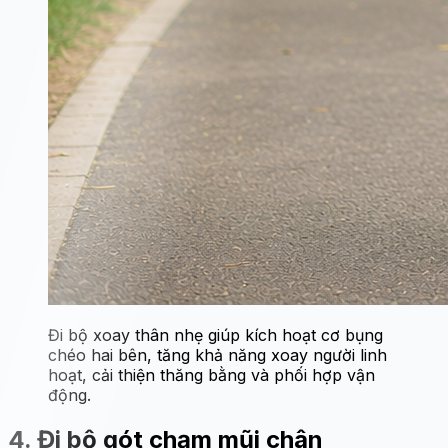
Đi bộ xoay thân nhẹ giúp kích hoạt cơ bụng
chéo hai bên, tăng khả năng xoay người linh
hoạt, cải thiện thăng bằng và phối hợp vận
động.
4. Đi bộ gót chạm mũi chân