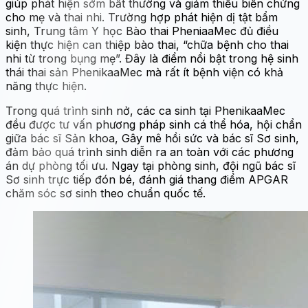
giúp phát hiện sớm bất thường và giảm thiểu biến chứng
cho mẹ và thai nhi. Trường hợp phát hiện dị tật bẩm
sinh, Trung tâm Y học Bào thai PheniaaMec đủ điều
kiện thực hiện can thiệp bào thai, “chữa bệnh cho thai
nhi từ trong bụng mẹ”. Đây là điểm nổi bật trong hệ sinh
thái thai sản PhenikaaMec mà rất ít bệnh viện có khả
năng thực hiện.
Trong quá trình sinh nở, các ca sinh tại PhenikaaMec
đều được tư vấn phương pháp sinh cá thể hóa, hội chẩn
giữa bác sĩ Sản khoa, Gây mê hồi sức và bác sĩ Sơ sinh,
đảm bảo quá trình sinh diễn ra an toàn với các phương
án dự phòng tối ưu. Ngay tại phòng sinh, đội ngũ bác sĩ
Sơ sinh trực tiếp đón bé, đánh giá thang điểm APGAR
chăm sóc sơ sinh theo chuẩn quốc tế.