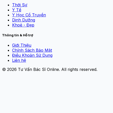
Thời Sự
Y Tế
Y Học Cổ Truyền
Dinh Dưỡng
Khoẻ - Đẹp
Thông tin & Hỗ trợ
Giới Thiệu
Chính Sách Bảo Mật
Điều Khoản Sử Dụng
Liên hệ
© 2026
Tư Vấn Bác Sĩ Online
. All rights reserved.