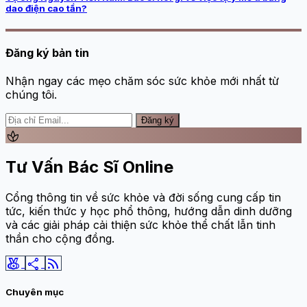
dao điện cao tần?
Đăng ký bản tin
Nhận ngay các mẹo chăm sóc sức khỏe mới nhất từ
chúng tôi.
Đăng ký
spa
Tư Vấn Bác Sĩ Online
Cổng thông tin về sức khỏe và đời sống cung cấp tin
tức, kiến thức y học phổ thông, hướng dẫn dinh dưỡng
và các giải pháp cải thiện sức khỏe thể chất lẫn tinh
thần cho cộng đồng.
social_leaderboard
share
rss_feed
Chuyên mục