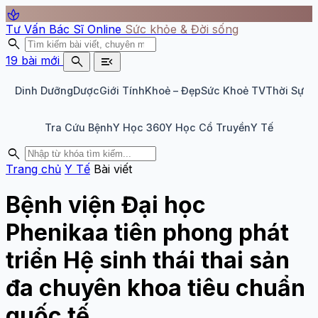
spa
Tư Vấn Bác Sĩ Online
Sức khỏe & Đời sống
search
search
menu_open
19 bài mới
Dinh Dưỡng
Dược
Giới Tính
Khoẻ – Đẹp
Sức Khoẻ TV
Thời Sự
Tra Cứu Bệnh
Y Học 360
Y Học Cổ Truyền
Y Tế
search
Trang chủ
Y Tế
Bài viết
Bệnh viện Đại học
Phenikaa tiên phong phát
triển Hệ sinh thái thai sản
đa chuyên khoa tiêu chuẩn
quốc tế