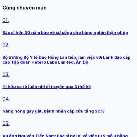
Cùng chuyên mục
01.
Bác sĩ hơn 30 năm bảo vệ sự sống cho hàng nghìn thận ghép
02.
Bộ trưởng Bộ Y tế Đào Hồng Lan tiếp, làm việc với Lãnh đạo cấp
cao Tập đoàn Hetero Labs Limited, Ấn Độ
03.
Hi hữu ca rò luân nhĩ di truyền qua 3 thế hệ
04.
Nắng nóng gay gắt, bệnh nhân cấp cứu tăng 30%
05.
Vụ ông Nguyễn Tiến Nam: Bác sĩ nói gì về việc tự ý mổ u bằng