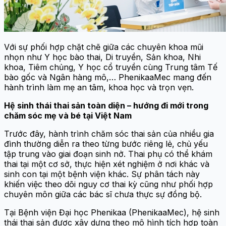
Với sự phối hợp chặt chẽ giữa các chuyên khoa mũi
nhọn như Y học bào thai, Di truyền, Sản khoa, Nhi
khoa, Tiêm chủng, Y học cổ truyền cùng Trung tâm Tế
bào gốc và Ngân hàng mô,… PhenikaaMec mang đến
hành trình làm mẹ an tâm, khoa học và trọn vẹn.
Hệ sinh thái thai sản toàn diện – hướng đi mới trong
chăm sóc mẹ và bé tại Việt Nam
Trước đây, hành trình chăm sóc thai sản của nhiều gia
đình thường diễn ra theo từng bước riêng lẻ, chủ yếu
tập trung vào giai đoạn sinh nở. Thai phụ có thể khám
thai tại một cơ sở, thực hiện xét nghiệm ở nơi khác và
sinh con tại một bệnh viện khác. Sự phân tách này
khiến việc theo dõi nguy cơ thai kỳ cũng như phối hợp
chuyên môn giữa các bác sĩ chưa thực sự đồng bộ.
Tại Bệnh viện Đại học Phenikaa (PhenikaaMec), hệ sinh
thái thai sản được xây dựng theo mô hình tích hợp toàn