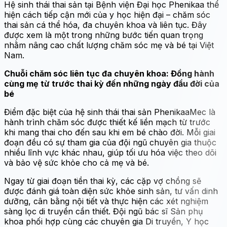
Hệ sinh thái thai sản tại Bệnh viện Đại học Phenikaa thể
hiện cách tiếp cận mới của y học hiện đại – chăm sóc
thai sản cá thể hóa, đa chuyên khoa và liên tục. Đây
được xem là một trong những bước tiến quan trọng
nhằm nâng cao chất lượng chăm sóc mẹ và bé tại Việt
Nam.
Chuỗi chăm sóc liên tục đa chuyên khoa: Đồng hành
cùng mẹ từ trước thai kỳ đến những ngày đầu đời của
bé
Điểm đặc biệt của hệ sinh thái thai sản PhenikaaMec là
hành trình chăm sóc được thiết kế liền mạch từ trước
khi mang thai cho đến sau khi em bé chào đời. Mỗi giai
đoạn đều có sự tham gia của đội ngũ chuyên gia thuộc
nhiều lĩnh vực khác nhau, giúp tối ưu hóa việc theo dõi
và bảo vệ sức khỏe cho cả mẹ và bé.
Ngay từ giai đoạn tiền thai kỳ, các cặp vợ chồng sẽ
được đánh giá toàn diện sức khỏe sinh sản, tư vấn dinh
dưỡng, cân bằng nội tiết và thực hiện các xét nghiệm
sàng lọc di truyền cần thiết. Đội ngũ bác sĩ Sản phụ
khoa phối hợp cùng các chuyên gia Di truyền, Y học