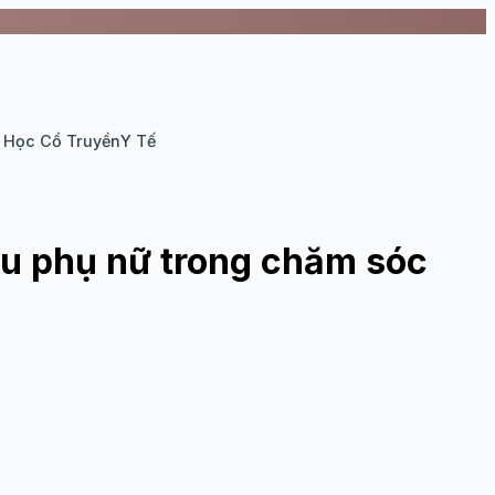
 Học Cổ Truyền
Y Tế
iệu phụ nữ trong chăm sóc