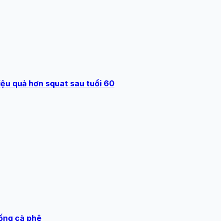
iệu quả hơn squat sau tuổi 60
uống cà phê