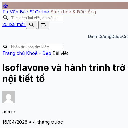
spa
Tư Vấn Bác Sĩ Online
Sức khỏe & Đời sống
search
search
menu_open
20 bài mới
Dinh Dưỡng
Dược
Giớ
search
Trang chủ
Khoẻ - Đẹp
Bài viết
Isoflavone và hành trình tr
nội tiết tố
admin
16/04/2026 • 4 tháng trước