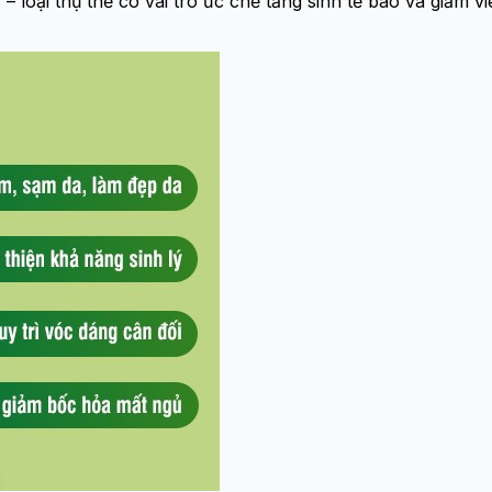
– loại thụ thể có vai trò ức chế tăng sinh tế bào và giảm vi