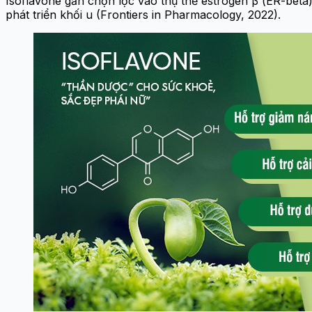
Isoflavone gắn chọn lọc vào thụ thể estrogen β (ER-beta) 
phát triển khối u (Frontiers in Pharmacology, 2022).