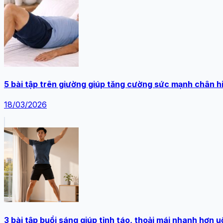
5 bài tập trên giường giúp tăng cường sức mạnh chân h
18/03/2026
3 bài tập buổi sáng giúp tỉnh táo, thoải mái nhanh hơn 