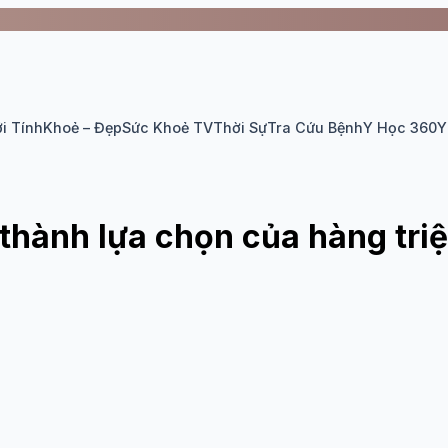
i Tính
Khoẻ – Đẹp
Sức Khoẻ TV
Thời Sự
Tra Cứu Bệnh
Y Học 360
Y
ở thành lựa chọn của hàng tr