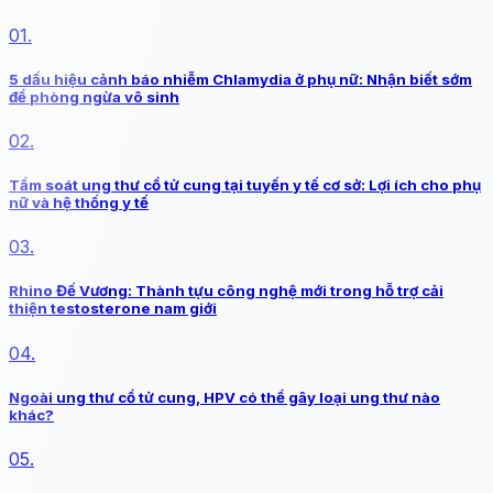
01.
5 dấu hiệu cảnh báo nhiễm Chlamydia ở phụ nữ: Nhận biết sớm
để phòng ngừa vô sinh
02.
Tầm soát ung thư cổ tử cung tại tuyến y tế cơ sở: Lợi ích cho phụ
nữ và hệ thống y tế
03.
Rhino Đế Vương: Thành tựu công nghệ mới trong hỗ trợ cải
thiện testosterone nam giới
04.
Ngoài ung thư cổ tử cung, HPV có thể gây loại ung thư nào
khác?
05.