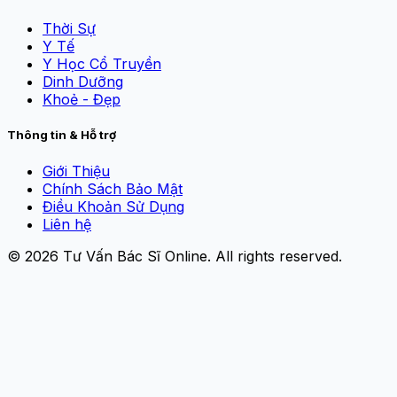
Thời Sự
Y Tế
Y Học Cổ Truyền
Dinh Dưỡng
Khoẻ - Đẹp
Thông tin & Hỗ trợ
Giới Thiệu
Chính Sách Bảo Mật
Điều Khoản Sử Dụng
Liên hệ
© 2026
Tư Vấn Bác Sĩ Online
. All rights reserved.