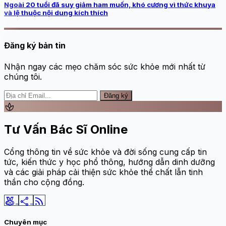
Ngoài 20 tuổi đã suy giảm ham muốn, khó cương vì thức khuya
và lệ thuộc nội dung kích thích
Đăng ký bản tin
Nhận ngay các mẹo chăm sóc sức khỏe mới nhất từ
chúng tôi.
Đăng ký
spa
Tư Vấn Bác Sĩ Online
Cổng thông tin về sức khỏe và đời sống cung cấp tin
tức, kiến thức y học phổ thông, hướng dẫn dinh dưỡng
và các giải pháp cải thiện sức khỏe thể chất lẫn tinh
thần cho cộng đồng.
social_leaderboard
share
rss_feed
Chuyên mục