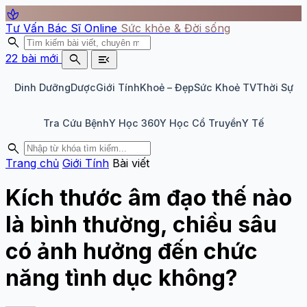
spa
Tư Vấn Bác Sĩ Online
Sức khỏe & Đời sống
search
search
menu_open
22 bài mới
Dinh Dưỡng
Dược
Giới Tính
Khoẻ – Đẹp
Sức Khoẻ TV
Thời Sự
Tra Cứu Bệnh
Y Học 360
Y Học Cổ Truyền
Y Tế
search
Trang chủ
Giới Tính
Bài viết
Kích thước âm đạo thế nào
là bình thường, chiều sâu
có ảnh hưởng đến chức
năng tình dục không?