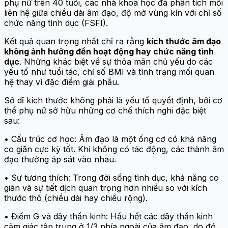
phụ nữ trên 40 tuổi, các nhà khoa học đã phân tích mối
liên hệ giữa chiều dài âm đạo, độ mở vùng kín với chỉ số
chức năng tình dục (FSFI).
Kết quả quan trọng nhất chỉ ra rằng
kích thước âm đạo
không ảnh hưởng đến hoạt động hay chức năng tình
dục
. Những khác biệt về sự thỏa mãn chủ yếu do các
yếu tố như tuổi tác, chỉ số BMI và tình trạng mối quan
hệ thay vì đặc điểm giải phẫu.
Sở dĩ kích thước không phải là yếu tố quyết định, bởi cơ
thể phụ nữ sở hữu những cơ chế thích nghi đặc biệt
sau:
• Cấu trúc cơ học: Âm đạo là một ống cơ có khả năng
co giãn cực kỳ tốt. Khi không có tác động, các thành âm
đạo thường áp sát vào nhau.
• Sự tương thích: Trong đời sống tình dục, khả năng co
giãn và sự tiết dịch quan trọng hơn nhiều so với kích
thước thô (chiều dài hay chiều rộng).
• Điểm G và dây thần kinh: Hầu hết các dây thần kinh
cảm giác tập trung ở 1/3 phía ngoài của âm đạo, do đó