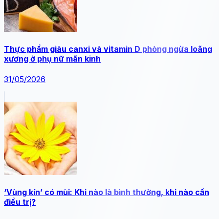
Thực phẩm giàu canxi và vitamin D phòng ngừa loãng
xương ở phụ nữ mãn kinh
31/05/2026
‘Vùng kín’ có mùi: Khi nào là bình thường, khi nào cần
điều trị?