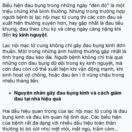
Biểu hiện đau bụng trong những ngày “đèn đỏ” là một
triệu chứng khá bình thường. Nhưng trong trường hợp
người bệnh bị lạc nội mạc tử cung thì các cơn đau sẽ
xuất hiện thường xuyên hơn, hay gặp nhất là đau tiểu
khung, đau theo chu kỳ và càng ngày càng nặng khi
đến
kỳ kinh nguyệt
.
Lạc nội mạc tử cung không chỉ gây đau bụng kinh đơn
thuần. Một trong những ảnh hưởng thường gặp nhất là
tình trạng đau kéo dài. Người bệnh không chỉ trải qua
những cơn đau bụng dữ dội trong kỳ kinh nguyệt, mà
cơn đau còn có thể xuất hiện khi vận động mạnh, khi
sinh hoạt vợ chồng, hoặc đau âm ỉ ở vùng chậu trong
nhiều tháng liền.
Nguyên nhân gây đau bụng kinh và cách giảm
đau tại nhà hiệu quả
Hai dấu hiệu quan trọng của lạc nội mạc tử cung là đau
bụng kinh và đau khi quan hệ tình dục. Các biểu hiện
của bệnh rất đa dạng với nhiều dấu hiệu toàn thân
thường bị bỏ sót như mệt mỏi, mất ngủ, trầm cảm…