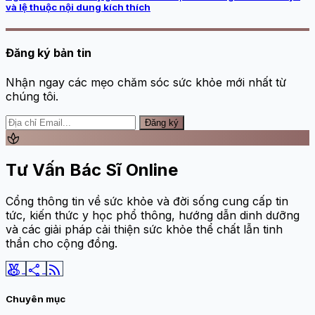
và lệ thuộc nội dung kích thích
Đăng ký bản tin
Nhận ngay các mẹo chăm sóc sức khỏe mới nhất từ
chúng tôi.
Đăng ký
spa
Tư Vấn Bác Sĩ Online
Cổng thông tin về sức khỏe và đời sống cung cấp tin
tức, kiến thức y học phổ thông, hướng dẫn dinh dưỡng
và các giải pháp cải thiện sức khỏe thể chất lẫn tinh
thần cho cộng đồng.
social_leaderboard
share
rss_feed
Chuyên mục