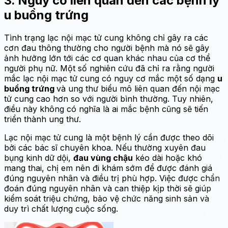
3. Nguy cơ liên quan đến các bệnh lý
u buồng trứng
Tình trạng lạc nội mạc tử cung không chỉ gây ra các
cơn đau thông thường cho người bệnh mà nó sẽ gây
ảnh hưởng lớn tới các cơ quan khác nhau của cơ thể
người phụ nữ. Một số nghiên cứu đã chỉ ra rằng người
mắc lạc nội mạc tử cung có nguy cơ mắc một số dạng
u
buồng trứng
và ung thư biểu mô liên quan đến nội mạc
tử cung cao hơn so với người bình thường. Tuy nhiên,
điều này không có nghĩa là ai mắc bệnh cũng sẽ tiến
triển thành ung thư.
Lạc nội mạc tử cung là một bệnh lý cần được theo dõi
bởi các bác sĩ chuyên khoa. Nếu thường xuyên đau
bụng kinh dữ dội,
đau vùng chậu
kéo dài hoặc khó
mang thai, chị em nên đi khám sớm để được đánh giá
đúng nguyên nhân và điều trị phù hợp. Việc được chẩn
đoán đúng nguyên nhân và can thiệp kịp thời sẽ giúp
kiểm soát triệu chứng, bảo vệ chức năng sinh sản và
duy trì chất lượng cuộc sống.