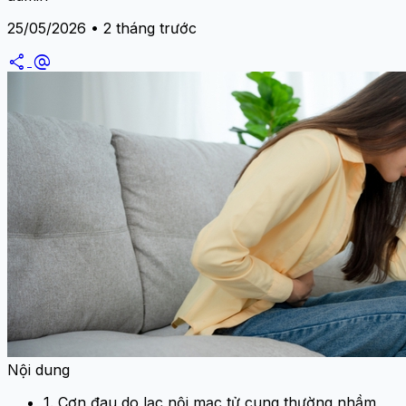
25/05/2026 • 2 tháng trước
share
alternate_email
Nội dung
1. Cơn đau do lạc nội mạc tử cung thường nhầm