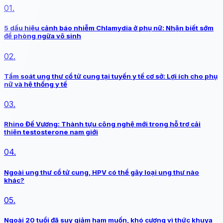
01.
5 dấu hiệu cảnh báo nhiễm Chlamydia ở phụ nữ: Nhận biết sớm
để phòng ngừa vô sinh
02.
Tầm soát ung thư cổ tử cung tại tuyến y tế cơ sở: Lợi ích cho phụ
nữ và hệ thống y tế
03.
Rhino Đế Vương: Thành tựu công nghệ mới trong hỗ trợ cải
thiện testosterone nam giới
04.
Ngoài ung thư cổ tử cung, HPV có thể gây loại ung thư nào
khác?
05.
Ngoài 20 tuổi đã suy giảm ham muốn, khó cương vì thức khuya