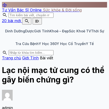
spa
Tư Vấn Bác Sĩ Online
Sức khỏe & Đời sống
search
search
menu_open
20 bài mới
Dinh Dưỡng
Dược
Giới Tính
Khoẻ – Đẹp
Sức Khoẻ TV
Thời Sự
Tra Cứu Bệnh
Y Học 360
Y Học Cổ Truyền
Y Tế
search
Trang chủ
Giới Tính
Bài viết
Lạc nội mạc tử cung có thể
gây biến chứng gì?
admin