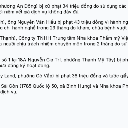
ường An Đông) bị xử phạt 34 triệu đồng do sử dụng các từ
i niêm yết giá dịch vụ không đầy đủ.
h), ông Nguyễn Văn Hiếu bị phạt 43 triệu đồng vì hành n
ứng chỉ hành nghề trong 23 tháng do khám, chữa bệnh vượ
 Thạnh), Công ty TNHH Trung tâm Nha khoa Thẩm mỹ Việt Ú
a người chịu trách nhiệm chuyên môn trong 2 tháng do s
số 1 tại 18A Nguyễn Gia Trí, phường Thạnh Mỹ Tây) bị phạ
hưa đăng ký hoạt động.
 Land, phường Gò Vấp) bị phạt 36 triệu đồng và tước giấy
Sài Gòn (1785 Quốc lộ 50, xã Bình Hưng) và Nha khoa Ph
dịch vụ.