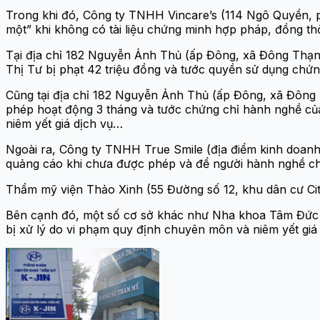
Trong khi đó, Công ty TNHH Vincare’s (114 Ngô Quyền, ph
một” khi không có tài liệu chứng minh hợp pháp, đồng thờ
Tại địa chỉ 182 Nguyễn Ảnh Thủ (ấp Đông, xã Đông Thạn
Thị Tư bị phạt 42 triệu đồng và tước quyền sử dụng ch
Cũng tại địa chỉ 182 Nguyễn Ảnh Thủ (ấp Đông, xã Đông
phép hoạt động 3 tháng và tước chứng chỉ hành nghề củ
niêm yết giá dịch vụ…
Ngoài ra, Công ty TNHH True Smile (địa điểm kinh doanh 
quảng cáo khi chưa được phép và để người hành nghề c
Thẩm mỹ viện Thảo Xinh (55 Đường số 12, khu dân cư City
Bên cạnh đó, một số cơ sở khác như Nha khoa Tâm Đức 
bị xử lý do vi phạm quy định chuyên môn và niêm yết giá 