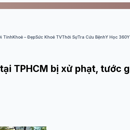
i Tính
Khoẻ – Đẹp
Sức Khoẻ TV
Thời Sự
Tra Cứu Bệnh
Y Học 360
Y
tại TPHCM bị xử phạt, tước 