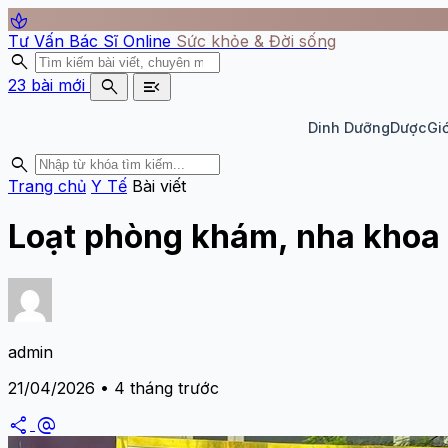
spa
Tư Vấn Bác Sĩ Online
Sức khỏe & Đời sống
search
search
menu_open
23 bài mới
Dinh Dưỡng
Dược
Giớ
search
Trang chủ
Y Tế
Bài viết
Loạt phòng khám, nha khoa 
admin
21/04/2026 • 4 tháng trước
share
alternate_email