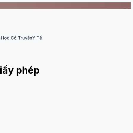
 Học Cổ Truyền
Y Tế
giấy phép