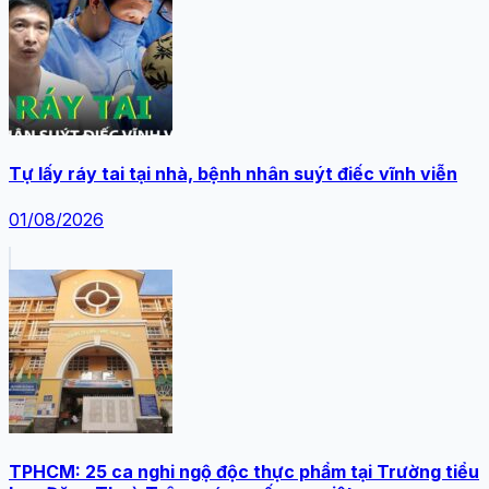
Tự lấy ráy tai tại nhà, bệnh nhân suýt điếc vĩnh viễn
01/08/2026
TPHCM: 25 ca nghi ngộ độc thực phẩm tại Trường tiểu