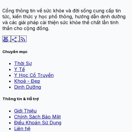
Cổng thông tin về sức khỏe và đời sống cung cấp tin
tức, kiến thức y học phổ thông, hướng dẫn dinh dưỡng
và các giải pháp cải thiện sức khỏe thể chất lẫn tinh
thần cho cộng đồng.
social_leaderboard
share
rss_feed
Chuyên mục
Thời Sự
Y Tế
Y Học Cổ Truyền
Khoẻ - Đẹp
Dinh Dưỡng
Thông tin & Hỗ trợ
Giới Thiệu
Chính Sách Bảo Mật
Điều Khoản Sử Dụng
Liên hệ