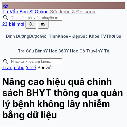
spa
Tư Vấn Bác Sĩ Online
Sức khỏe & Đời sống
search
search
menu_open
23 bài mới
Dinh Dưỡng
Dược
Giới Tính
Khoẻ – Đẹp
Sức Khoẻ TV
Thời Sự
Tra Cứu Bệnh
Y Học 360
Y Học Cổ Truyền
Y Tế
search
Trang chủ
Y Tế
Bài viết
Nâng cao hiệu quả chính
sách BHYT thông qua quản
lý bệnh không lây nhiễm
bằng dữ liệu