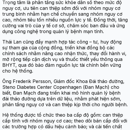
Trọng tâm là phân tầng sức khỏe dân số theo mức độ
nguy cơ, ưu tiên can thiệp sớm đối với nhóm nguy cơ
trung bình nhằm hạn chế chuyển sang nhóm nguy cơ
cao, nhóm tiêu tốn nhiều nguồn lực y tế. Đồng thời, tăng
cường vai trò của y tế cơ sở, chăm sóc ban đầu và ứng
dụng công nghệ trong quản lý bệnh mạn tính.
Thái Lan cũng đẩy mạnh hợp tác công – tư, huy động
sự tham gia của cộng đồng, triển khai đồng bộ các
chính sách nhằm nâng cao nhận thức, thay đổi hành vi,
mở rộng tiếp cận dịch vụ và thuốc thiết yếu thông qua
BHYT, qua đó bảo đảm nguồn lực tài chính bền vững
cho hệ thống.
Ông Frederik Persson, Giám đốc Khoa Đái tháo đường,
Steno Diabetes Center Copenhagen (Đan Mạch) cho
biết, Đan Mạch đang triển khai mô hình quản lý bệnh
đái tháo đường dựa trên dữ liệu, nhằm phát hiện sớm,
phân tầng nguy cơ và can thiệp kịp thời cho người bệnh.
Hệ thống được tổ chức theo ba cấp độ gồm: can thiệp
cấp tính với nhóm nguy cơ cao; theo dõi bán cấp đối với
các trường hợp có dấu hiệu cảnh báo; và cải tiến chất