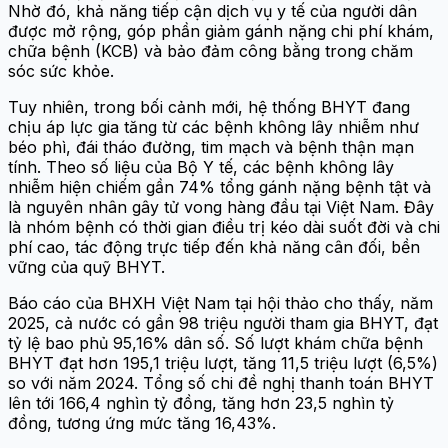
Nhờ đó, khả năng tiếp cận dịch vụ y tế của người dân
được mở rộng, góp phần giảm gánh nặng chi phí khám,
chữa bệnh (KCB) và bảo đảm công bằng trong chăm
sóc sức khỏe.
Tuy nhiên, trong bối cảnh mới, hệ thống BHYT đang
chịu áp lực gia tăng từ các bệnh không lây nhiễm như
béo phì, đái tháo đường, tim mạch và bệnh thận mạn
tính. Theo số liệu của Bộ Y tế, các bệnh không lây
nhiễm hiện chiếm gần 74% tổng gánh nặng bệnh tật và
là nguyên nhân gây tử vong hàng đầu tại Việt Nam. Đây
là nhóm bệnh có thời gian điều trị kéo dài suốt đời và chi
phí cao, tác động trực tiếp đến khả năng cân đối, bền
vững của quỹ BHYT.
Báo cáo của BHXH Việt Nam tại hội thảo cho thấy, năm
2025, cả nước có gần 98 triệu người tham gia BHYT, đạt
tỷ lệ bao phủ 95,16% dân số. Số lượt khám chữa bệnh
BHYT đạt hơn 195,1 triệu lượt, tăng 11,5 triệu lượt (6,5%)
so với năm 2024. Tổng số chi đề nghị thanh toán BHYT
lên tới 166,4 nghìn tỷ đồng, tăng hơn 23,5 nghìn tỷ
đồng, tương ứng mức tăng 16,43%.