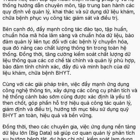
thống hướng dẫn chuyên môn, tập trung ban hành các
quy định về quản lý, khai thác và sử dụng dữ liệu khám,
chữa bệnh phục vụ công tác giám sát và điều trị.
Bên cạnh đó, đẩy mạnh công tác đào tạo, tập huấn,
chuẩn hóa mã hóa lâm sàng và chuẩn hóa dữ liệu, bảo
đảm quản lý liên tục đối với các bệnh lý chuyển hóa,
qua đó nâng cao chất lượng thông tin trong toàn hệ
thống. Đồng thời, tăng cường kiểm soát chất lượng dữ
liệu thông qua các cơ chế tài chính và quản lý phù hợp,
bảo đảm tính chính xác, đầy đủ và minh bạch của dữ
liệu khám, chữa bệnh BHYT.
Cùng với các giải pháp trên, việc đẩy mạnh ứng dụng
công nghệ thông tin, xây dựng các công cụ phân tích và
hệ thống cảnh báo sớm cũng được xác định là yếu tố
then chốt, góp phần hỗ trợ hiệu quả công tác quản lý,
giám định và điều trị, hướng tới mục tiêu sử dụng quỹ
BHYT an toàn, hiệu quả và bền vững.
Đồng thời, theo các chuyên gia, việc ứng dụng nền tảng
dữ liệu lớn (Big Data) sẽ giúp cơ quan quản lý phân tích
xu hướng bệnh tật, dự báo chi phí, kiểm soát lạm dụng