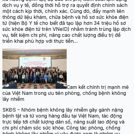
dịch vụ y tế, đồng thời hỗ trợ ra quyết định chính sách
một cách kịp thời, chính xác. Cùng đó, đẩy mạnh liên
thông dữ liệu khám, chữa bệnh và hồ sơ sức khỏe điện
tử (hiện Bộ Y tế cho biết đã tạo lập hơn 34 triệu hồ sơ
sức khỏe điện tử trên VNeID) nhằm tránh trùng lặp dịch
vụ, tiết kiệm chi phí, nâng cao chất lượng điều trị để
triển khai phù hợp với thực tiễn…
Cam kết chính trị mạnh mẽ
của Việt Nam trong ưu tiên phòng, chống bệnh không
lây nhiễm
SKĐS – Nhóm bệnh không lây nhiễm gây gánh nặng
bệnh tật và tử vong hàng đầu tại Việt Nam, tác động
trực tiếp tới chất lượng dân số, năng suất lao động và
chi phí chăm sóc sức khỏe. Công tác phòng, chống
bệnh không lây nhiễm vì vậy được xem là nhiệm vụ