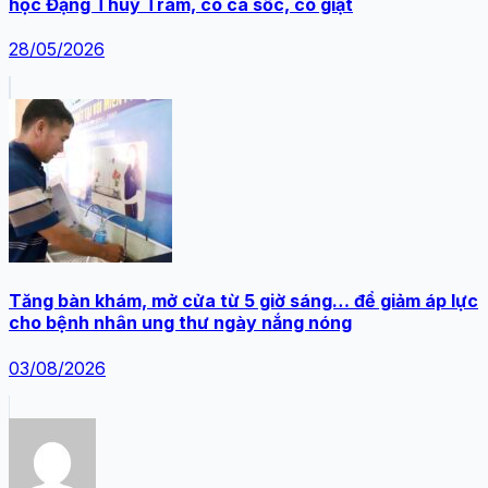
học Đặng Thuỳ Trâm, có ca sốc, co giật
28/05/2026
Tăng bàn khám, mở cửa từ 5 giờ sáng… để giảm áp lực
cho bệnh nhân ung thư ngày nắng nóng
03/08/2026