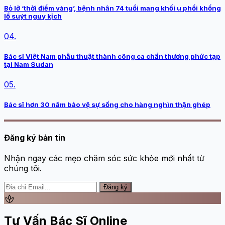
Bỏ lỡ ‘thời điểm vàng’, bệnh nhân 74 tuổi mang khối u phổi khổng
lồ suýt nguy kịch
04.
Bác sĩ Việt Nam phẫu thuật thành công ca chấn thương phức tạp
tại Nam Sudan
05.
Bác sĩ hơn 30 năm bảo vệ sự sống cho hàng nghìn thận ghép
Đăng ký bản tin
Nhận ngay các mẹo chăm sóc sức khỏe mới nhất từ
chúng tôi.
Đăng ký
spa
Tư Vấn Bác Sĩ Online