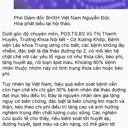
Phó Giám đốc BHXH Việt Nam Nguyễn Đức
Hòa phát biểu tại hội thảo.
Dưới góc độ chuyên môn, PGS.TS.BS Vũ Thị Thanh
Huyền, Trưởng Khoa Nội tiết – Cơ Xương Khớp, Bệnh
viện Lão khoa Trung ương cho biết, các bệnh không lây
nhiễm, đặc biệt là đái tháo đường típ 2, có mối liên hệ
chặt chẽ với các yếu tố nguy cơ như thừa cân, béo phì,
tăng huyết áp, rối loạn lipid máu. Khoảng 90% bệnh
nhân thuộc nhóm này có tình trạng thừa cân hoặc béo
phì.
Tuy nhiên tại Việt Nam, hiệu quả kiểm soát bệnh vẫn
còn hạn chế khi chỉ gần 30% bệnh nhân đái tháo đường
đạt mục tiêu điều trị. Đây là nguyên nhân làm gia tăng
nguy cơ biến chứng, đặc biệt là biến chứng tim mạch và
thận, kéo theo chi phí điều trị tăng cao và ảnh hưởng
nghiêm trọng đến chất lượng cuộc sống. Các nghiên
cứu quốc tế cho thấy, nếu kiểm soát tốt huyết áp,
đường huyết, lipid máu và cân nặng, có thể giảm tới