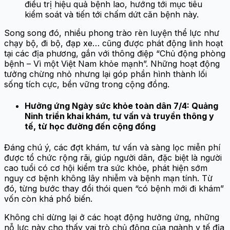
điều trị hiệu quả bệnh lao, hướng tới mục tiêu
kiểm soát và tiến tới chấm dứt căn bệnh này.
Song song đó, nhiều phong trào rèn luyện thể lực như
chạy bộ, đi bộ, đạp xe… cũng được phát động linh hoạt
tại các địa phương, gắn với thông điệp “Chủ động phòng
bệnh – Vì một Việt Nam khỏe mạnh”. Những hoạt động
tưởng chừng nhỏ nhưng lại góp phần hình thành lối
sống tích cực, bền vững trong cộng đồng.
Hưởng ứng Ngày sức khỏe toàn dân 7/4: Quảng
Ninh triển khai khám, tư vấn và truyền thông y
tế, từ học đường đến cộng đồng
Đáng chú ý, các đợt khám, tư vấn và sàng lọc miễn phí
được tổ chức rộng rãi, giúp người dân, đặc biệt là người
cao tuổi có cơ hội kiểm tra sức khỏe, phát hiện sớm
nguy cơ bệnh không lây nhiễm và bệnh mạn tính. Từ
đó, từng bước thay đổi thói quen “có bệnh mới đi khám”
vốn còn khá phổ biến.
Không chỉ dừng lại ở các hoạt động hưởng ứng, những
nỗ lực này cho thấy vai trò chủ động của ngành y tế địa