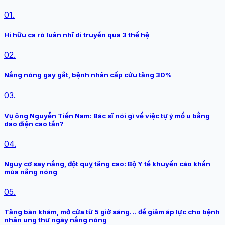
01.
Hi hữu ca rò luân nhĩ di truyền qua 3 thế hệ
02.
Nắng nóng gay gắt, bệnh nhân cấp cứu tăng 30%
03.
Vụ ông Nguyễn Tiến Nam: Bác sĩ nói gì về việc tự ý mổ u bằng
dao điện cao tần?
04.
Nguy cơ say nắng, đột quỵ tăng cao: Bộ Y tế khuyến cáo khẩn
mùa nắng nóng
05.
Tăng bàn khám, mở cửa từ 5 giờ sáng… để giảm áp lực cho bệnh
nhân ung thư ngày nắng nóng