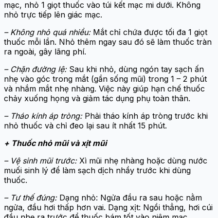
mạc, nhỏ 1 giọt thuốc vào túi kết mạc mi dưới. Không
nhỏ trực tiếp lên giác mạc.
– Không nhỏ quá nhiều:
Mắt chỉ chứa được tối đa 1 giọt
thuốc mỗi lần. Nhỏ thêm ngay sau đó sẽ làm thuốc tràn
ra ngoài, gây lãng phí.
– Chặn đường lệ:
Sau khi nhỏ, dùng ngón tay sạch ấn
nhẹ vào góc trong mắt (gần sống mũi) trong 1 – 2 phút
và nhắm mắt nhẹ nhàng. Việc này giúp hạn chế thuốc
chảy xuống họng và giảm tác dụng phụ toàn thân.
– Tháo kính áp tròng:
Phải tháo kính áp tròng trước khi
nhỏ thuốc và chỉ đeo lại sau ít nhất 15 phút.
+ Thuốc nhỏ mũi và xịt mũi
– Vệ sinh mũi trước:
Xì mũi nhẹ nhàng hoặc dùng nước
muối sinh lý để làm sạch dịch nhầy trước khi dùng
thuốc.
– Tư thế đúng:
Dạng nhỏ: Ngửa đầu ra sau hoặc nằm
ngửa, đầu hơi thấp hơn vai. Dạng xịt: Ngồi thẳng, hơi cúi
đầu nhẹ ra trước để thuốc bám tốt vào niêm mạc.