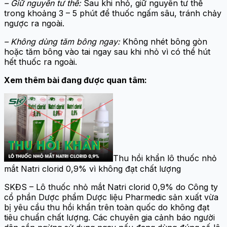
– Giữ nguyên tư thế:
Sau khi nhỏ, giữ nguyên tư thế
trong khoảng 3 – 5 phút để thuốc ngấm sâu, tránh chảy
ngược ra ngoài.
– Không dùng tăm bông ngay:
Không nhét bông gòn
hoặc tăm bông vào tai ngay sau khi nhỏ vì có thể hút
hết thuốc ra ngoài.
Xem thêm bài đang được quan tâm:
Thu hồi khẩn lô thuốc nhỏ
mắt Natri clorid 0,9% vì không đạt chất lượng
SKĐS – Lô thuốc nhỏ mắt Natri clorid 0,9% do Công ty
cổ phần Dược phẩm Dược liệu Pharmedic sản xuất vừa
bị yêu cầu thu hồi khẩn trên toàn quốc do không đạt
tiêu chuẩn chất lượng. Các chuyên gia cảnh báo người