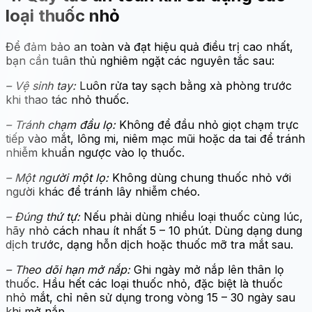
loại thuốc nhỏ
Để đảm bảo an toàn và đạt hiệu quả điều trị cao nhất,
bạn cần tuân thủ nghiêm ngặt các nguyên tắc sau:
– Vệ sinh tay:
Luôn rửa tay sạch bằng xà phòng trước
khi thao tác nhỏ thuốc.
– Tránh chạm đầu lọ:
Không để đầu nhỏ giọt chạm trực
tiếp vào mắt, lông mi, niêm mạc mũi hoặc da tai để tránh
nhiễm khuẩn ngược vào lọ thuốc.
– Một người một lọ:
Không dùng chung thuốc nhỏ với
người khác để tránh lây nhiễm chéo.
– Đúng thứ tự:
Nếu phải dùng nhiều loại thuốc cùng lúc,
hãy nhỏ cách nhau ít nhất 5 – 10 phút. Dùng dạng dung
dịch trước, dạng hỗn dịch hoặc thuốc mỡ tra mắt sau.
– Theo dõi hạn mở nắp:
Ghi ngày mở nắp lên thân lọ
thuốc. Hầu hết các loại thuốc nhỏ, đặc biệt là thuốc
nhỏ mắt, chỉ nên sử dụng trong vòng 15 – 30 ngày sau
khi mở nắp.