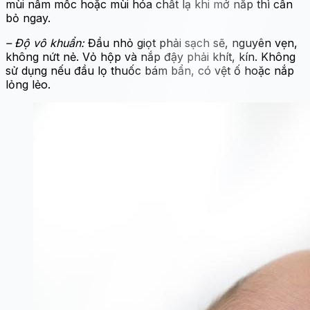
mùi nấm mốc hoặc mùi hóa chất lạ khi mở nắp thì cần
bỏ ngay.
– Độ vô khuẩn:
Đầu nhỏ giọt phải sạch sẽ, nguyên vẹn,
không nứt nẻ. Vỏ hộp và nắp đậy phải khít, kín. Không
sử dụng nếu đầu lọ thuốc bám bẩn, có vệt ố hoặc nắp
lỏng lẻo.