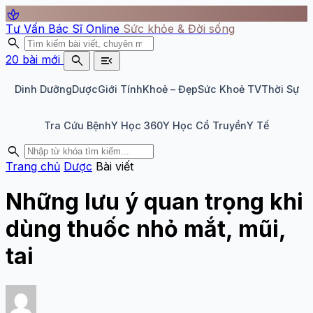
spa
Tư Vấn Bác Sĩ Online
Sức khỏe & Đời sống
search
search
menu_open
20 bài mới
Dinh Dưỡng
Dược
Giới Tính
Khoẻ – Đẹp
Sức Khoẻ TV
Thời Sự
Tra Cứu Bệnh
Y Học 360
Y Học Cổ Truyền
Y Tế
search
Trang chủ
Dược
Bài viết
Những lưu ý quan trọng khi
dùng thuốc nhỏ mắt, mũi,
tai