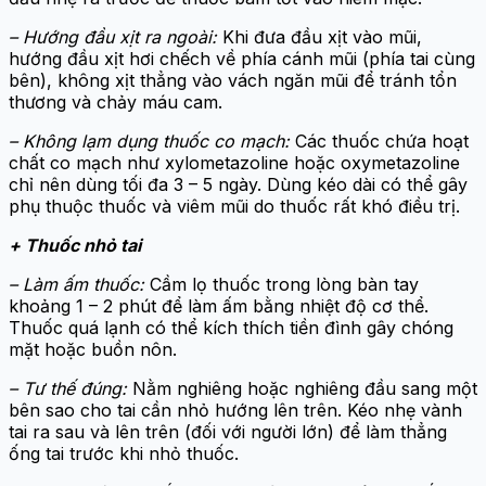
– Hướng đầu xịt ra ngoài:
Khi đưa đầu xịt vào mũi,
hướng đầu xịt hơi chếch về phía cánh mũi (phía tai cùng
bên), không xịt thẳng vào vách ngăn mũi để tránh tổn
thương và chảy máu cam.
– Không lạm dụng thuốc co mạch:
Các thuốc chứa hoạt
chất co mạch như xylometazoline hoặc oxymetazoline
chỉ nên dùng tối đa 3 – 5 ngày. Dùng kéo dài có thể gây
phụ thuộc thuốc và viêm mũi do thuốc rất khó điều trị.
+ Thuốc nhỏ tai
– Làm ấm thuốc:
Cầm lọ thuốc trong lòng bàn tay
khoảng 1 – 2 phút để làm ấm bằng nhiệt độ cơ thể.
Thuốc quá lạnh có thể kích thích tiền đình gây chóng
mặt hoặc buồn nôn.
– Tư thế đúng:
Nằm nghiêng hoặc nghiêng đầu sang một
bên sao cho tai cần nhỏ hướng lên trên. Kéo nhẹ vành
tai ra sau và lên trên (đối với người lớn) để làm thẳng
ống tai trước khi nhỏ thuốc.