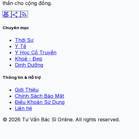
thần cho cộng đồng.
social_leaderboard
share
rss_feed
Chuyên mục
Thời Sự
Y Tế
Y Học Cổ Truyền
Khoẻ - Đẹp
Dinh Dưỡng
Thông tin & Hỗ trợ
Giới Thiệu
Chính Sách Bảo Mật
Điều Khoản Sử Dụng
Liên hệ
© 2026
Tư Vấn Bác Sĩ Online
. All rights reserved.