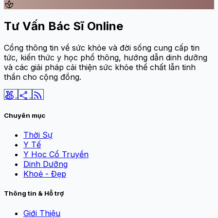
spa
Tư Vấn Bác Sĩ Online
Cổng thông tin về sức khỏe và đời sống cung cấp tin
tức, kiến thức y học phổ thông, hướng dẫn dinh dưỡng
và các giải pháp cải thiện sức khỏe thể chất lẫn tinh
thần cho cộng đồng.
social_leaderboard
share
rss_feed
Chuyên mục
Thời Sự
Y Tế
Y Học Cổ Truyền
Dinh Dưỡng
Khoẻ - Đẹp
Thông tin & Hỗ trợ
Giới Thiệu