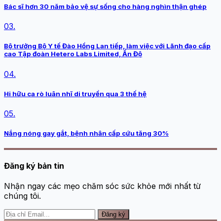
Bác sĩ hơn 30 năm bảo vệ sự sống cho hàng nghìn thận ghép
03.
Bộ trưởng Bộ Y tế Đào Hồng Lan tiếp, làm việc với Lãnh đạo cấp
cao Tập đoàn Hetero Labs Limited, Ấn Độ
04.
Hi hữu ca rò luân nhĩ di truyền qua 3 thế hệ
05.
Nắng nóng gay gắt, bệnh nhân cấp cứu tăng 30%
Đăng ký bản tin
Nhận ngay các mẹo chăm sóc sức khỏe mới nhất từ
chúng tôi.
Đăng ký