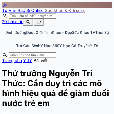
spa
Tư Vấn Bác Sĩ Online
Sức khỏe & Đời sống
search
search
menu_open
20 bài mới
Dinh Dưỡng
Dược
Giới Tính
Khoẻ – Đẹp
Sức Khoẻ TV
Thời Sự
Tra Cứu Bệnh
Y Học 360
Y Học Cổ Truyền
Y Tế
search
Trang chủ
Y Tế
Bài viết
Thứ trưởng Nguyễn Tri
Thức: Cần duy trì các mô
hình hiệu quả để giảm đuối
nước trẻ em