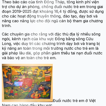
Theo báo cáo của tỉnh Đồng Tháp, tổng kinh phí viện
trợ cho dự án phòng, chống đuối nước trẻ em trong giai
đoạn 2019–2025 đạt khoảng 16,4 tỷ đồng, được sử dụng
cho các hoạt động truyền thông, đào tạo, dạy bơi và
nâng cao năng lực cho đội ngũ cán bộ tham gia chương
trình.
Các chuyên gia cho rằng với đặc thù địa lý nhiều sông
ngòi, kênh rạch của khu vực Đồng bằng sông Cửu
Long, việc duy trì các chương trình dạy bơi và trang bị
kỹ năng an toàn trong môi trường nước cho trẻ em là
giải pháp lâu dài, góp phần giảm thiểu tai nạn đuối nước
và bảo vệ an toàn cho trẻ em.
Đuối nước trẻ em ở Việt
Nam cao hàng đầu khu vực