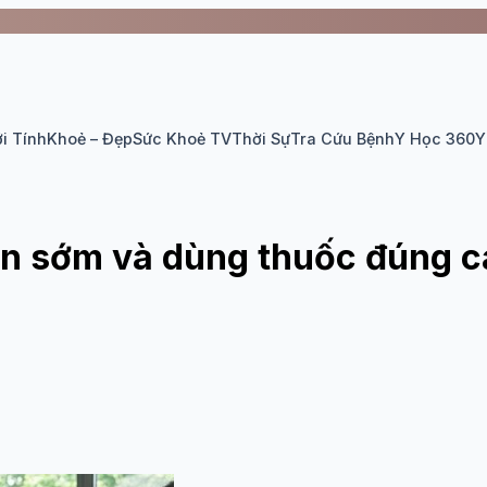
i Tính
Khoẻ – Đẹp
Sức Khoẻ TV
Thời Sự
Tra Cứu Bệnh
Y Học 360
Y
iện sớm và dùng thuốc đúng 