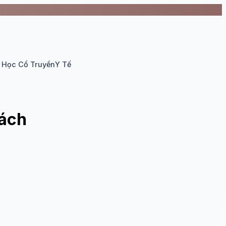
 Học Cổ Truyền
Y Tế
cách