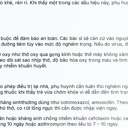
ò khè, rên rỉ. Khi thấy một trong các dấu hiệu này, phụ h
à bắt buộc để đảm bảo an toàn. Các bác sĩ sẽ căn cứ vào n
ường tiêm tùy vào mức độ nghiêm trọng. Nếu do virus, điều
ợ oxy như thở oxy qua gọng kính hoặc thở máy không xâm l
o dõi sát sao nhịp thở, độ bão hòa oxy trong máu và tình 
ay nhiễm khuẩn huyết.
 phép điều trị tại nhà, phụ huynh cần tuân thủ nghiêm ng
ưng thuốc khi thấy trẻ vừa chớm khỏe vì dễ dẫn đến tình tr
háng sinhthường dùng như cotrimoxazol, amoxicillin. Theo d
ó thở, co rút lồng ngực thì cần được nhập viện ngay.
llin hoặc kháng sinh chống nhiễm khuẩn cefotaxim hoặc cef
g 10 ngày hoặc azithromycin theo liều từ 7 – 10 ngày.