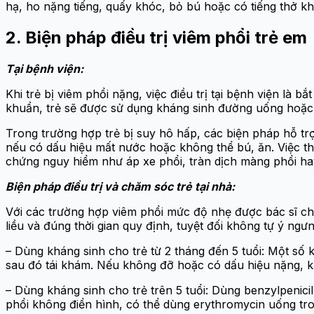
hạ, ho nặng tiếng, quấy khóc, bỏ bú hoặc có tiếng thở kh
2. Biện pháp điều trị viêm phổi trẻ em
Tại bệnh viện:
Khi trẻ bị viêm phổi nặng, việc điều trị tại bệnh viện l
khuẩn, trẻ sẽ được sử dụng kháng sinh đường uống hoặc đ
Trong trường hợp trẻ bị suy hô hấp, các biện pháp hỗ tr
nếu có dấu hiệu mất nước hoặc không thể bú, ăn. Việc the
chứng nguy hiểm như áp xe phổi, tràn dịch màng phổi h
Biện pháp điều trị và chăm sóc trẻ tại nhà:
Với các trường hợp viêm phổi mức độ nhẹ được bác sĩ cho
liều và đúng thời gian quy định, tuyệt đối không tự ý ng
– Dùng kháng sinh cho trẻ từ 2 tháng đến 5 tuổi: Một số k
sau đó tái khám. Nếu không đỡ hoặc có dấu hiệu nặng, kh
– Dùng kháng sinh cho trẻ trên 5 tuổi: Dùng benzylpenici
phổi không điển hình, có thể dùng erythromycin uống tron